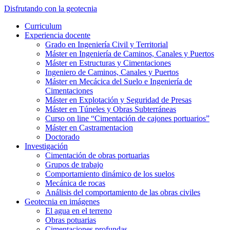
Saltar
Disfrutando con la geotecnia
al
Alternar
Curriculum
contenido
el
Experiencia docente
principal
menú
Grado en Ingeniería Civil y Territorial
móvil
Máster en Ingeniería de Caminos, Canales y Puertos
Máster en Estructuras y Cimentaciones
Ingeniero de Caminos, Canales y Puertos
Máster en Mecácica del Suelo e Ingeniería de
Cimentaciones
Máster en Explotación y Seguridad de Presas
Máster en Túneles y Obras Subterráneas
Curso on line “Cimentación de cajones portuarios”
Máster en Castramentacion
Doctorado
Investigación
Cimentación de obras portuarias
Grupos de trabajo
Comportamiento dinámico de los suelos
Mecánica de rocas
Análisis del comportamiento de las obras civiles
Geotecnia en imágenes
El agua en el terreno
Obras potuarias
Cimentaciones profundas