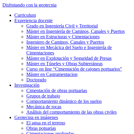
Saltar
Disfrutando con la geotecnia
al
Alternar
Curriculum
contenido
el
Experiencia docente
principal
menú
Grado en Ingeniería Civil y Territorial
móvil
Máster en Ingeniería de Caminos, Canales y Puertos
Máster en Estructuras y Cimentaciones
Ingeniero de Caminos, Canales y Puertos
Máster en Mecácica del Suelo e Ingeniería de
Cimentaciones
Máster en Explotación y Seguridad de Presas
Máster en Túneles y Obras Subterráneas
Curso on line “Cimentación de cajones portuarios”
Máster en Castramentacion
Doctorado
Investigación
Cimentación de obras portuarias
Grupos de trabajo
Comportamiento dinámico de los suelos
Mecánica de rocas
Análisis del comportamiento de las obras civiles
Geotecnia en imágenes
El agua en el terreno
Obras potuarias
Cimentaciones profundas