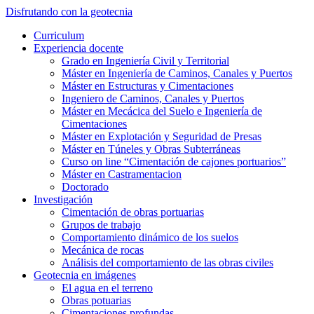
Saltar
Disfrutando con la geotecnia
al
Alternar
Curriculum
contenido
el
Experiencia docente
principal
menú
Grado en Ingeniería Civil y Territorial
móvil
Máster en Ingeniería de Caminos, Canales y Puertos
Máster en Estructuras y Cimentaciones
Ingeniero de Caminos, Canales y Puertos
Máster en Mecácica del Suelo e Ingeniería de
Cimentaciones
Máster en Explotación y Seguridad de Presas
Máster en Túneles y Obras Subterráneas
Curso on line “Cimentación de cajones portuarios”
Máster en Castramentacion
Doctorado
Investigación
Cimentación de obras portuarias
Grupos de trabajo
Comportamiento dinámico de los suelos
Mecánica de rocas
Análisis del comportamiento de las obras civiles
Geotecnia en imágenes
El agua en el terreno
Obras potuarias
Cimentaciones profundas