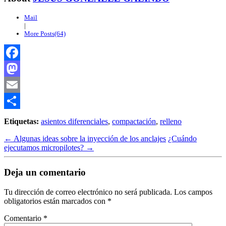
Mail
|
More Posts(64)
Facebook
Mastodon
Email
Compartir
Etiquetas:
asientos diferenciales
,
compactación
,
relleno
←
Algunas ideas sobre la inyección de los anclajes
¿Cuándo
ejecutamos micropilotes?
→
Deja un comentario
Tu dirección de correo electrónico no será publicada.
Los campos
obligatorios están marcados con
*
Comentario
*