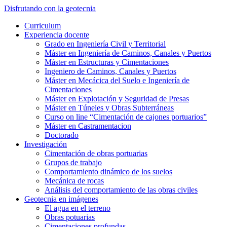
Saltar
Disfrutando con la geotecnia
al
Alternar
Curriculum
contenido
el
Experiencia docente
principal
menú
Grado en Ingeniería Civil y Territorial
móvil
Máster en Ingeniería de Caminos, Canales y Puertos
Máster en Estructuras y Cimentaciones
Ingeniero de Caminos, Canales y Puertos
Máster en Mecácica del Suelo e Ingeniería de
Cimentaciones
Máster en Explotación y Seguridad de Presas
Máster en Túneles y Obras Subterráneas
Curso on line “Cimentación de cajones portuarios”
Máster en Castramentacion
Doctorado
Investigación
Cimentación de obras portuarias
Grupos de trabajo
Comportamiento dinámico de los suelos
Mecánica de rocas
Análisis del comportamiento de las obras civiles
Geotecnia en imágenes
El agua en el terreno
Obras potuarias
Cimentaciones profundas