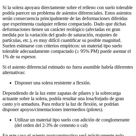
Si la solera apoyara directamente sobre el relleno con suelo tolerable
podría parecer un problema de asientos diferenciales. Estos asientos
serán consecuencia principalmente de las deformaciones diferidas
que experimenta cualquier relleno compactado. Dado que dichas
deformaciones tienen un carácter reológico (afectadas en gran
medida por la variación del grado de saturación, reajustes de
partículas, etc.), es muy difícil cuantificar su posible magnitud.
Suelen estimarse con criterios empíricos: un material tipo suelo
tolerable adecuadamente compactado (≥ 95% PM) puede asentar el
1% de su espesor.
Si el asiento diferencial estimado no fuera asumible habría diferentes
alternativas:
Disponer una solera resistente a flexión.
Dependiendo de la luz entre zapatas de pilares y la sobrecarga
actuante sobre la solera, podría resultar una losa/forjado de gran
canto y/o armadura. Para reducir la luz de flexión, se podrían
disponer apoyos/cimentaciones intermedios (pilotes).
Utilizar un material tipo suelo con adición de conglomerante
(del orden del 2-3% de cemento o cal)
En este caso el asiento postconstructivo será prácticamente nulo.