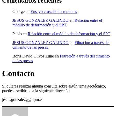
Comentarios recientes
George
en
Ensayo cross-hole en pilotes
JESUS GONZALEZ GALINDO
en
Relación entre el
módulo de deformación y el SPT
Pablo
en
Relación entre el módulo de deformación y el SPT
JESUS GONZALEZ GALINDO
en
Filtración a través del
cimiento de las presas
Boris David Olivos Zuñe
en
Filtración a través del cimiento
de las presas
Contacto
Si quieres realizar alguna consulta sobre algún tema geotécnico,
puedes escribirme a la siguiente dirección
jesus.gonzalezg@upm.es