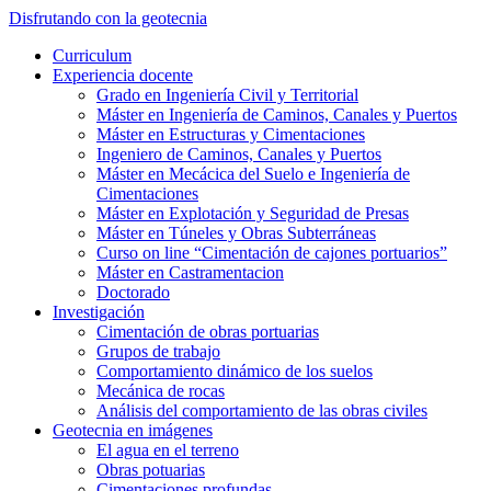
Saltar
Disfrutando con la geotecnia
al
Alternar
Curriculum
contenido
el
Experiencia docente
principal
menú
Grado en Ingeniería Civil y Territorial
móvil
Máster en Ingeniería de Caminos, Canales y Puertos
Máster en Estructuras y Cimentaciones
Ingeniero de Caminos, Canales y Puertos
Máster en Mecácica del Suelo e Ingeniería de
Cimentaciones
Máster en Explotación y Seguridad de Presas
Máster en Túneles y Obras Subterráneas
Curso on line “Cimentación de cajones portuarios”
Máster en Castramentacion
Doctorado
Investigación
Cimentación de obras portuarias
Grupos de trabajo
Comportamiento dinámico de los suelos
Mecánica de rocas
Análisis del comportamiento de las obras civiles
Geotecnia en imágenes
El agua en el terreno
Obras potuarias
Cimentaciones profundas