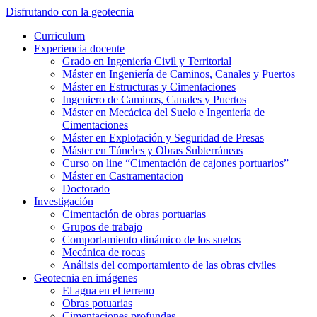
Saltar
Disfrutando con la geotecnia
al
Alternar
Curriculum
contenido
el
Experiencia docente
principal
menú
Grado en Ingeniería Civil y Territorial
móvil
Máster en Ingeniería de Caminos, Canales y Puertos
Máster en Estructuras y Cimentaciones
Ingeniero de Caminos, Canales y Puertos
Máster en Mecácica del Suelo e Ingeniería de
Cimentaciones
Máster en Explotación y Seguridad de Presas
Máster en Túneles y Obras Subterráneas
Curso on line “Cimentación de cajones portuarios”
Máster en Castramentacion
Doctorado
Investigación
Cimentación de obras portuarias
Grupos de trabajo
Comportamiento dinámico de los suelos
Mecánica de rocas
Análisis del comportamiento de las obras civiles
Geotecnia en imágenes
El agua en el terreno
Obras potuarias
Cimentaciones profundas