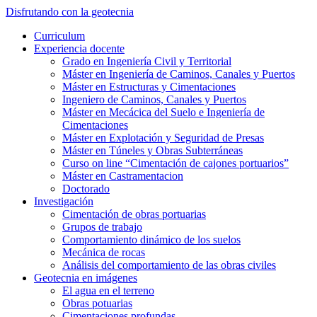
Saltar
Disfrutando con la geotecnia
al
Alternar
Curriculum
contenido
el
Experiencia docente
principal
menú
Grado en Ingeniería Civil y Territorial
móvil
Máster en Ingeniería de Caminos, Canales y Puertos
Máster en Estructuras y Cimentaciones
Ingeniero de Caminos, Canales y Puertos
Máster en Mecácica del Suelo e Ingeniería de
Cimentaciones
Máster en Explotación y Seguridad de Presas
Máster en Túneles y Obras Subterráneas
Curso on line “Cimentación de cajones portuarios”
Máster en Castramentacion
Doctorado
Investigación
Cimentación de obras portuarias
Grupos de trabajo
Comportamiento dinámico de los suelos
Mecánica de rocas
Análisis del comportamiento de las obras civiles
Geotecnia en imágenes
El agua en el terreno
Obras potuarias
Cimentaciones profundas