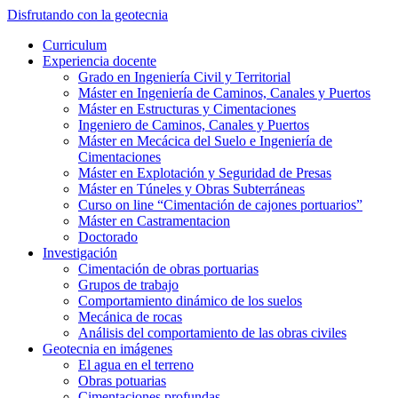
Saltar
Disfrutando con la geotecnia
al
Alternar
Curriculum
contenido
el
Experiencia docente
principal
menú
Grado en Ingeniería Civil y Territorial
móvil
Máster en Ingeniería de Caminos, Canales y Puertos
Máster en Estructuras y Cimentaciones
Ingeniero de Caminos, Canales y Puertos
Máster en Mecácica del Suelo e Ingeniería de
Cimentaciones
Máster en Explotación y Seguridad de Presas
Máster en Túneles y Obras Subterráneas
Curso on line “Cimentación de cajones portuarios”
Máster en Castramentacion
Doctorado
Investigación
Cimentación de obras portuarias
Grupos de trabajo
Comportamiento dinámico de los suelos
Mecánica de rocas
Análisis del comportamiento de las obras civiles
Geotecnia en imágenes
El agua en el terreno
Obras potuarias
Cimentaciones profundas