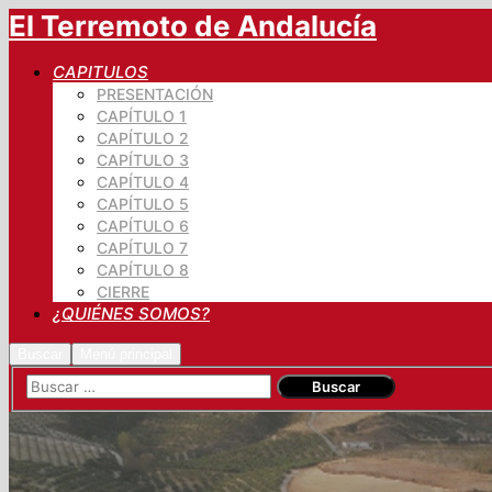
El Terremoto de Andalucía
CAPITULOS
PRESENTACIÓN
CAPÍTULO 1
CAPÍTULO 2
CAPÍTULO 3
CAPÍTULO 4
CAPÍTULO 5
CAPÍTULO 6
CAPÍTULO 7
CAPÍTULO 8
CIERRE
¿QUIÉNES SOMOS?
Buscar
Menú principal