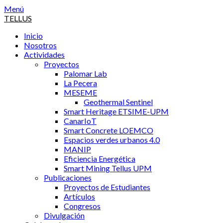
Saltar
Menú
al
TELLUS
contenido
Inicio
Nosotros
Actividades
Proyectos
Palomar Lab
La Pecera
MESEME
Geothermal Sentinel
Smart Heritage ETSIME-UPM
CanarIoT
Smart Concrete LOEMCO
Espacios verdes urbanos 4.0
MANIP
Eficiencia Energética
Smart Mining Tellus UPM
Publicaciones
Proyectos de Estudiantes
Artículos
Congresos
Divulgación