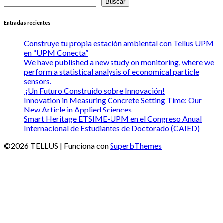
Buscar
Entradas recientes
Construye tu propia estación ambiental con Tellus UPM
en “UPM Conecta”
We have published a new study on monitoring, where we
perform a statistical analysis of economical particle
sensors.
¡Un Futuro Construido sobre Innovación!
Innovation in Measuring Concrete Setting Time: Our
New Article in Applied Sciences
Smart Heritage ETSIME-UPM en el Congreso Anual
Internacional de Estudiantes de Doctorado (CAIED)
©2026 TELLUS
| Funciona con
SuperbThemes