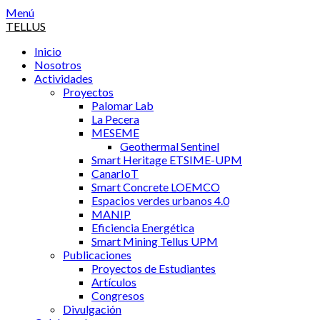
Saltar
Menú
al
TELLUS
contenido
Inicio
Nosotros
Actividades
Proyectos
Palomar Lab
La Pecera
MESEME
Geothermal Sentinel
Smart Heritage ETSIME-UPM
CanarIoT
Smart Concrete LOEMCO
Espacios verdes urbanos 4.0
MANIP
Eficiencia Energética
Smart Mining Tellus UPM
Publicaciones
Proyectos de Estudiantes
Artículos
Congresos
Divulgación