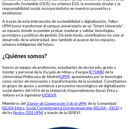
Desarrollo Sostenible (ODS), los criterios EGS, la economía circular y la
responsabilidad social, incorporándolos en nuestros proyectos y
enseñanzas.
A través de esta intersección de sostenibilidad y digitalización, Tellus-
UPM busca transformar el campus universitario en un “Smart University”,
un espacio donde se pueden probar, madurar y validar tecnologías,
prototipos y políticas de gestión. De este modo, contribuimos no solo al
desarrollo de la universidad, sino también al avance de los espacios
urbanos inteligentes del futuro.
¿Quiénes somos?
Somos un equipo de profesores, estudiantes de doctorado, grado y
máster, y personal de la
Escuela de Minas y Energía
(
ETSIME
) de la
Universidad Politécnica de Madrid
(
UPM)
, apasionados por la tecnología
como vector de innovación y transformación de la sociedad. Constituimos
un grupo de apoyo y asistencia a proyectos tecnológicos de digitalización
social dentro del I+D+i de la
Unidad de Emprendimiento Social, Ética y
Valores en la Ingeniería
(
UESEVI
).
Miembros del
Cluster de Cooperación 5 de la UPM
, de la Comunidad
EELISA Ethics, Social Commitment & Entrepreneurship (EELISA – ESCE)
y
de los
Nodos ODS UPM
, a través de la UESEVI.