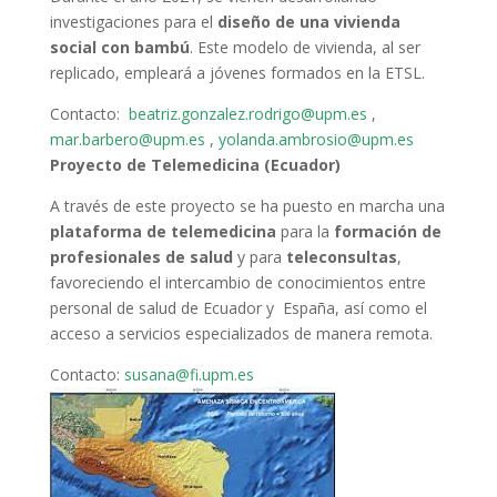
investigaciones para el
diseño de una vivienda
social con bambú
. Este modelo de vivienda, al ser
replicado, empleará a jóvenes formados en la ETSL.
Contacto:
beatriz.gonzalez.rodrigo@upm.es
,
mar.barbero@upm.es
,
yolanda.ambrosio@upm.es
Proyecto de Telemedicina (Ecuador)
A través de este proyecto se ha puesto en marcha una
plataforma de telemedicina
para la
formación de
profesionales de salud
y para
teleconsultas
,
favoreciendo el intercambio de conocimientos entre
personal de salud de Ecuador y España, así como el
acceso a servicios especializados de manera remota.
Contacto:
susana@fi.upm.es