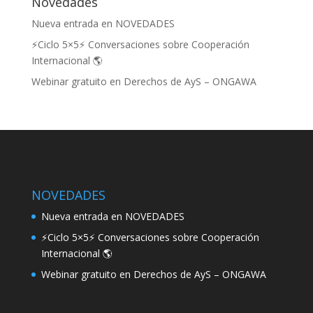
Novedades
Compartir
Nueva entrada en NOVEDADES
⚡Ciclo 5×5⚡ Conversaciones sobre Cooperación
Internacional 🌎
Webinar gratuito en Derechos de AyS – ONGAWA
NOVEDADES
Nueva entrada en NOVEDADES
⚡Ciclo 5×5⚡ Conversaciones sobre Cooperación
Internacional 🌎
Webinar gratuito en Derechos de AyS – ONGAWA