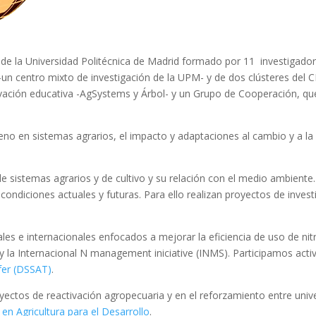
de la Universidad Politécnica de Madrid formado por 11 investigadore
 -un centro mixto de investigación de la UPM- y de dos clústeres del 
vación educativa -AgSystems y Árbol- y un Grupo de Cooperación, que
eno en sistemas agrarios, el impacto y adaptaciones al cambio y a la v
 sistemas agrarios y de cultivo y su relación con el medio ambiente. E
s condiciones actuales y futuras. Para ello realizan proyectos de inv
les e internacionales enfocados a mejorar la eficiencia de uso de ni
 la Internacional N management iniciative (INMS). Participamos acti
fer (DSSAT)
.
ctos de reactivación agropecuaria y en el reforzamiento entre univer
en Agricultura para el Desarrollo
.