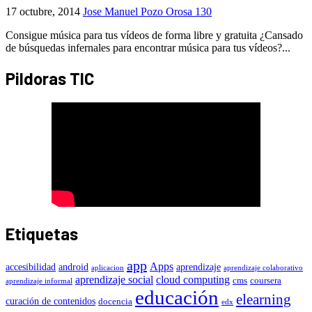
17 octubre, 2014
Jose Manuel Pozo Orosa
130
Consigue música para tus vídeos de forma libre y gratuita ¿Cansado
de búsquedas infernales para encontrar música para tus vídeos?...
Pildoras TIC
Etiquetas
app
Apps
accesibilidad
android
aprendizaje
aplicacion
aprendizaje colaborativo
aprendizaje social
cloud computing
cms
coursera
aprendizaje informal
educación
elearning
curación de contenidos
docencia
edx