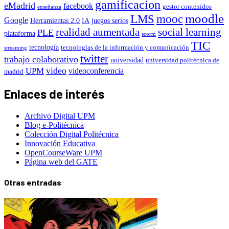
gamificacion
eMadrid
facebook
gestor contenidos
enseñanza
moodle
LMS
mooc
Google
Herramientas 2.0
IA
juegos serios
realidad aumentada
social learning
PLE
plataforma
scorm
TIC
tecnología
tecnologías de la información y comunicación
streaming
twitter
trabajo colaborativo
universidad
universidad politécnica de
video
UPM
videoconferencia
madrid
Enlaces de interés
Archivo Digital UPM
Blog e-Politécnica
Colección Digital Politécnica
Innovación Educativa
OpenCourseWare UPM
Página web del GATE
Otras entradas