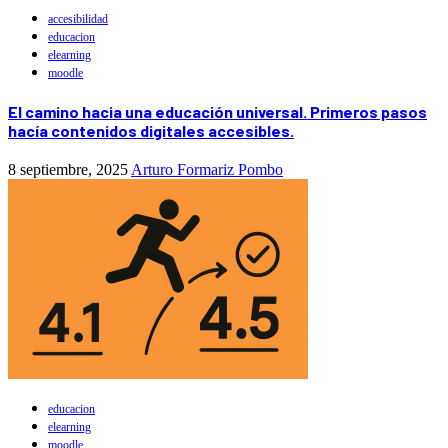
accesibilidad
educacion
elearning
moodle
El camino hacia una educación universal. Primeros pasos
hacía contenidos digitales accesibles.
8 septiembre, 2025
Arturo Formariz Pombo
educacion
elearning
moodle