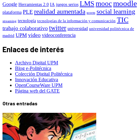
moodle
LMS
mooc
Google
Herramientas 2.0
IA
juegos serios
realidad aumentada
social learning
PLE
plataforma
scorm
TIC
tecnología
tecnologías de la información y comunicación
streaming
twitter
trabajo colaborativo
universidad
universidad politécnica de
video
UPM
videoconferencia
madrid
Enlaces de interés
Archivo Digital UPM
Blog e-Politécnica
Colección Digital Politécnica
Innovación Educativa
OpenCourseWare UPM
Página web del GATE
Otras entradas