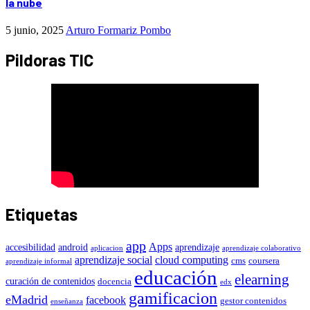
la nube
5 junio, 2025
Arturo Formariz Pombo
Pildoras TIC
Etiquetas
app
Apps
accesibilidad
android
aprendizaje
aplicacion
aprendizaje colaborativo
aprendizaje social
cloud computing
cms
coursera
aprendizaje informal
educación
elearning
curación de contenidos
docencia
edx
gamificacion
eMadrid
facebook
gestor contenidos
enseñanza