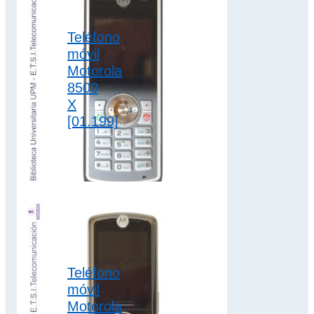
Teléfono
móvil
Motorola
8500
X
[01.199]
El Motorola 8500X
es un descendiente
del mítico Motorola
Dynatac 8000X, el
primer teléfono
móvil del…
1G
,
Teléfono
colección motorola
móvil
Motorola