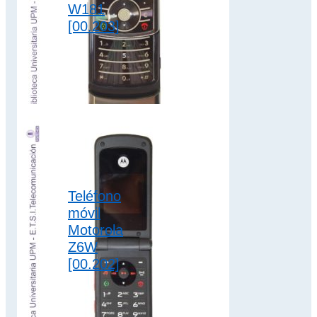
W181
[00.203]
El teléfono móvil
Motorola W181
dispone de batería
extraíble de iones
de litio de 850
mAh…
2G
,
colección motorola
Teléfono
móvil
Motorola
Z6W
[00.202]
El teléfono móvil de
Motorola Z6W
dispone de batería