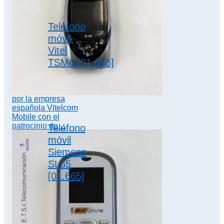
Teléfono
móvil
Vitel
TSM6 [01.666]
El TSM6 es un
aparato fabricado
por la empresa
española Vitelcom
Mobile con el
patrocinio de…
Teléfono
móvil
Siemens
SL65
2.5G
[01.665]
El Siemens SL65
es uno de los
últimos teléfonos
fabricado por