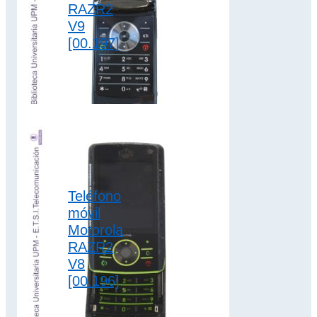
RAZR2
V9
[00.197]
El Motorola RAZR2
V9 es el reemplazo
del RAZR V3xx.
Dispone de batería
extraíble de iones…
2G/3G
,
clamshell
,
Teléfono
colección motorola
móvil
Motorola
RAZR2
V8
[00.196]
El Motorola RAZR2