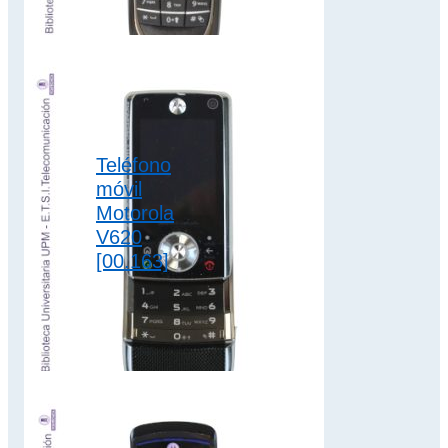
Teléfono
móvil
Motorola
V620
[00.163]
El teléfono móvil
Motorola V620 tiene
batería con
capacidad de
700mAh con
autonomía de 200
horas…