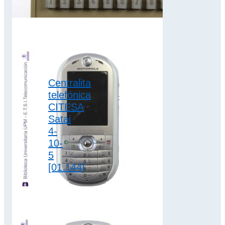
Autor/ Marca
Motorola Modelo
RAZR V3X
Dimensiones 10 x 5
x 1,5 cm…
3G
,
Centralita
clamshell
,
telefónica
colección motorola
CITESA
Satai
4-
10-
5
[01.144]
La centralita Satai
4-10-5 tiene
capacidad para 10
extensiones,
contando con