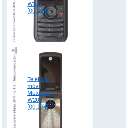
W377
[00.198]
El teléfono móvil
Motorola W377
dispone de batería
extraíble de iones
de litio para
conversación de…
2G
,
clamshell
,
Teléfono
colección motorola
móvil
Motorola
W205
[00.194]
El teléfono móvil
Motorola W205
dispone de batería