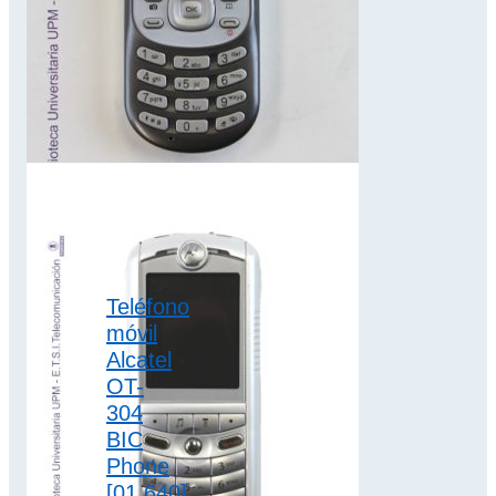
Siemens, que en
2005 cesó…
2.5G
Teléfono
móvil
Alcatel
OT-
304
BIC
Phone
[01.640]