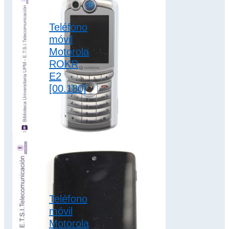
cuatro teclas (A-B-
C-D), que se…
Teléfono
móvil
Motorola
centralitas
ROKR
manuales
E2
[00.180]
El teléfono móvil
Motorola ROKR E2
dispone de batería
extraíble de iones
de litio de 850…
2G
,
colección motorola
Teléfono
móvil
Motorola