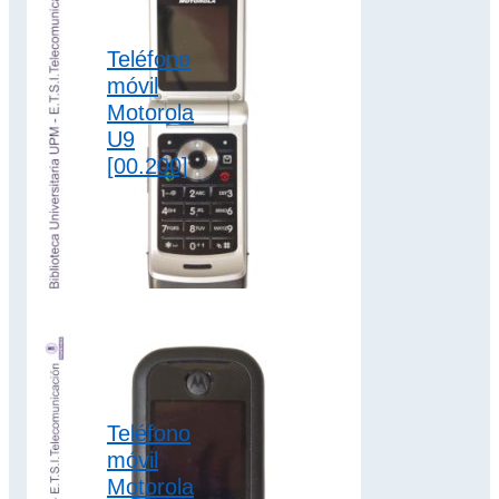
2G
,
clamshell
,
colección motorola
Teléfono
móvil
Motorola
U9
[00.200]
El Motorola U9
dispone de batería
extraíble de iones
de litio para
conversación de 7
h.…
2G
,
clamshell
,
Teléfono
colección motorola
móvil
Motorola