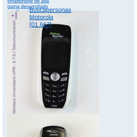
smartphone de alta
gama desarrollado
Buscapersonas
por Google en
Motorola
colaboración con
LG.…
[01.667]
Los buscapersonas,
también conocidos
como beepers o
4G
mensáfonos, fueron
los predecesores
de los teléfonos
móviles y…