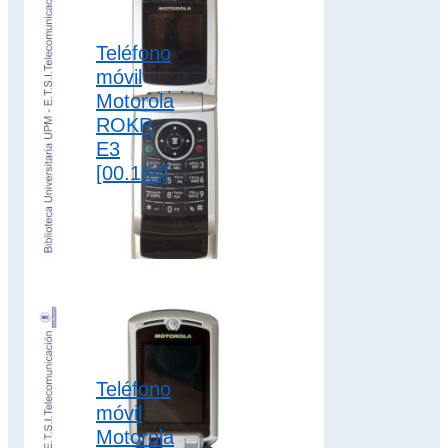
3G
,
Teléfono
clamshell
,
móvil
colección motorola
Motorola
ROKR
E3
[00.184]
El teléfono móvil
Motorola ROKR E3
incorpora batería de
Litio y pantalla TFT
con resolución
240…
3G
,
Teléfono
colección motorola
móvil
Motorola