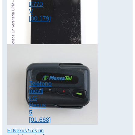
E770
V
[00.179]
El teléfono móvil
Motorola E770 V
tiene cámara digital
VGA y cámara
secundaria
videocall para
videollamada…
Teléfono
2G/3G
,
móvil
colección motorola
LG
Nexus
5
[01.668]
El Nexus 5 es un