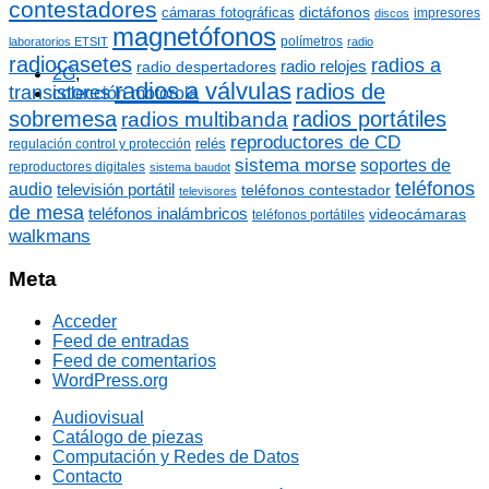
contestadores
dictáfonos
cámaras fotográficas
impresores
discos
magnetófonos
polímetros
laboratorios ETSIT
radio
radiocasetes
radios a
radio relojes
radio despertadores
2G
,
radios a válvulas
radios de
transistores
colección motorola
sobremesa
radios portátiles
radios multibanda
reproductores de CD
relés
regulación control y protección
sistema morse
soportes de
reproductores digitales
sistema baudot
teléfonos
audio
televisión portátil
teléfonos contestador
televisores
de mesa
teléfonos inalámbricos
videocámaras
teléfonos portátiles
walkmans
Meta
Acceder
Feed de entradas
Feed de comentarios
WordPress.org
Audiovisual
Catálogo de piezas
Computación y Redes de Datos
Contacto