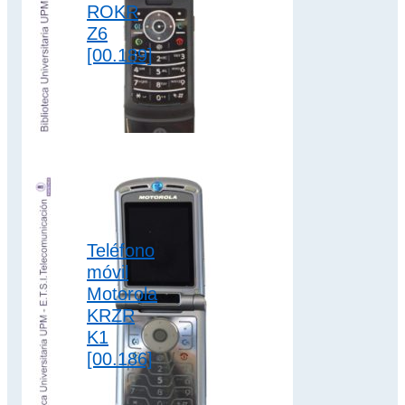
ROKR
Z6
[00.189]
El teléfono móvil
Motorola ROKR Z6
dispone de batería
extraíble de iones
de litio de 720…
2G
,
colección
Teléfono
motorola
,
móvil
slider
Motorola
KRZR
K1
[00.186]
El teléfono móvil