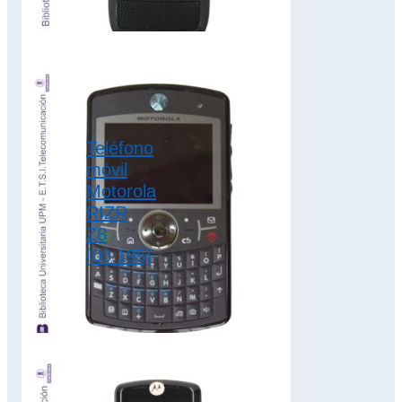
V8 es un reemplazo
del RAZR V3i.
Dispone de batería
extraíble de iones…
2G
,
clamshell
,
Teléfono
colección motorola
móvil
Motorola
RIZR
Z8
[00.195]
El Motorola RIZR
Z8 es la versión
HSDPA del RIZR.
Sus funciones
principales incluyen
un único…