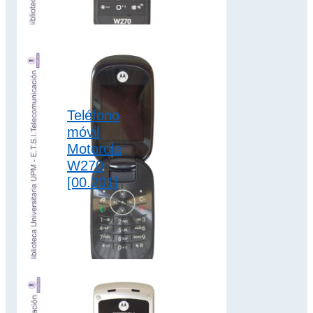
extraíble de iones
de litio de 950…
2G
,
colección
motorola
,
Teléfono
slider
móvil
Motorola
W270
[00.201]
El teléfono Motorola
W270 dispone de
batería extraíble de
iones de litio de 940
mAh para…