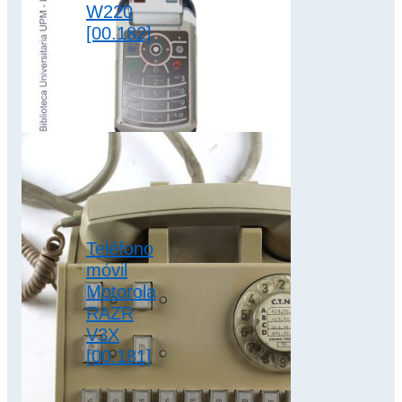
W220
[00.182]
El teléfono móvil
Motorola W220
dispone de batería
extraíble de iones
de litio de 880
mAh…
2G
,
clamshell
,
Teléfono
colección motorola
móvil
Motorola
RAZR
V3X
[00.181]
Fabricado en 2006