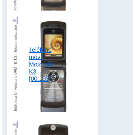
extraíble de iones
de litio de 850
mAh…
2G
,
colección motorola
Teléfono
móvil
Motorola
K3
[00.193]
El teléfono móvil
Motorola K3
dispone de batería
extraíble de iones
de litio de 910
mAh…