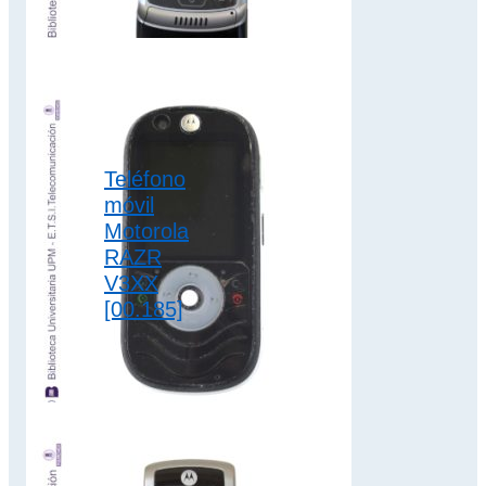
Motorola KRZR K1
dispone de batería
extraíble de iones
de litio de 700…
2G
,
clamshell
,
Teléfono
colección motorola
móvil
Motorola
RAZR
V3XX
[00.185]
El teléfono móvil
Motorola RAZR
V3XX dispone de
batería extraíble de
iones de litio de
940…