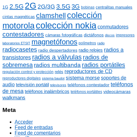
a
2G
s
2.5G
3.5G
3G
2G/3G
r
1G
centralitas manuales
bobinas
:
colección
clamshell
cintas magnéticas
colección nokia
motorola
conmutadores
contestadores
dictáfonos
cámaras fotográficas
impresores
discos
magnetófonos
polímetros
laboratorios ETSIT
radio
radiocasetes
radios a
radio relojes
radio despertadores
radios a válvulas
radios de
transistores
sobremesa
radios portátiles
radios multibanda
reproductores de CD
relés
regulación control y protección
sistema morse
soportes de
reproductores digitales
sistema baudot
teléfonos
audio
televisión portátil
teléfonos contestador
televisores
de mesa
teléfonos inalámbricos
videocámaras
teléfonos portátiles
walkmans
Meta
Acceder
Feed de entradas
Feed de comentarios