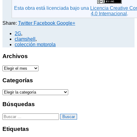
Esta obra está licenciada bajo una
Licencia Creative C
4.0 Internacional
.
Share:
Twitter
Facebook
Google+
2G
,
clamshell
,
colección motorola
Archivos
A
r
c
Categorías
h
i
C
v
a
o
t
Búsquedas
s
e
g
B
o
u
r
s
Etiquetas
í
c
a