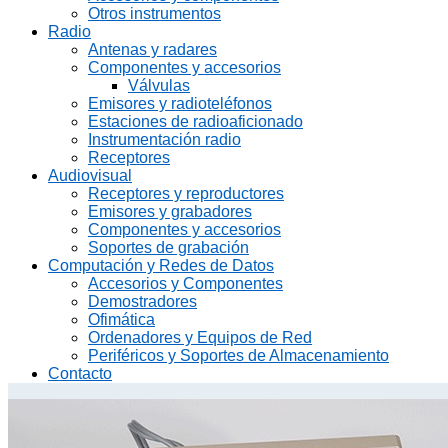
Otros instrumentos
Radio
Antenas y radares
Componentes y accesorios
Válvulas
Emisores y radioteléfonos
Estaciones de radioaficionado
Instrumentación radio
Receptores
Audiovisual
Receptores y reproductores
Emisores y grabadores
Componentes y accesorios
Soportes de grabación
Computación y Redes de Datos
Accesorios y Componentes
Demostradores
Ofimática
Ordenadores y Equipos de Red
Periféricos y Soportes de Almacenamiento
Contacto