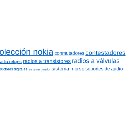
olección nokia
contestadores
conmutadores
radios a válvulas
radios a transistores
radio relojes
sistema morse
soportes de audio
ductores digitales
sistema baudot