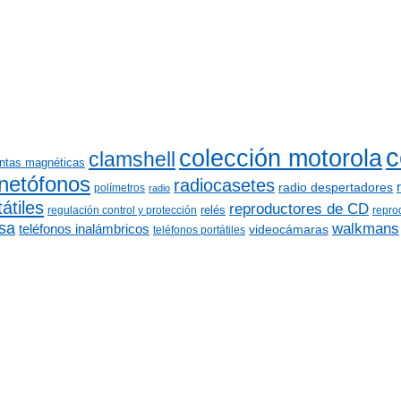
c
colección motorola
clamshell
intas magnéticas
netófonos
radiocasetes
radio despertadores
polímetros
radio
átiles
reproductores de CD
relés
regulación control y protección
repro
sa
walkmans
teléfonos inalámbricos
videocámaras
teléfonos portátiles