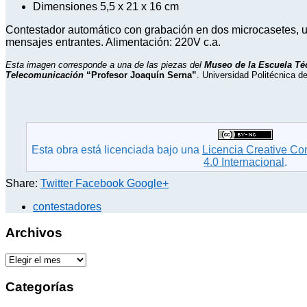
Dimensiones 5,5 x 21 x 16 cm
Contestador automático con grabación en dos microcasetes, un
mensajes entrantes. Alimentación: 220V c.a.
Esta imagen corresponde a una de las piezas del
Museo de la Escuela Té
Telecomunicación
“Profesor Joaquín Serna”
. Universidad Politécnica d
Esta obra está licenciada bajo una
Licencia Creative C
4.0 Internacional
.
Share:
Twitter
Facebook
Google+
contestadores
Archivos
A
r
c
Categorías
h