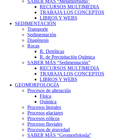
SABER MÁS “Metamorfismo”
RECURSOS MULTIMEDIA
TRABAJA LOS CONCEPTOS
LIBROS Y WEBS
SEDIMENTACIÓN
Transporte
Sedimentación
Diagénesis
Rocas
R. Detríticas
R. de Precipitación Química
SABER MÁS “Sedimentación”
RECURSOS MULTIMEDIA
TRABAJA LOS CONCEPTOS
LIBROS Y WEBS
GEOMORFOLOGÍA
Procesos de alteración
Física
Química
Procesos litorales
Procesos glaciares
Procesos eólicos
Procesos fluviales
Procesos de gravedad
SABER MÁS “Geomorfología”