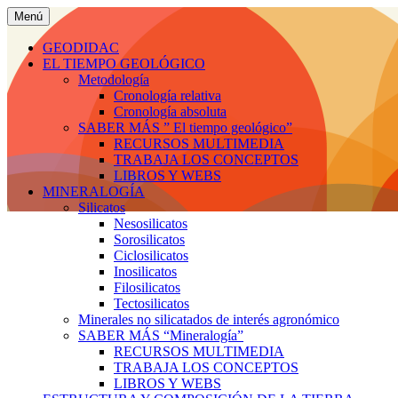
Saltar
Menú
al
Geodidac: Geología en Agrónomos.ES
Geodidac: Geología en Agróno
contenido
GEODIDAC
EL TIEMPO GEOLÓGICO
Metodología
Cronología relativa
Cronología absoluta
SABER MÁS ” El tiempo geológico”
RECURSOS MULTIMEDIA
TRABAJA LOS CONCEPTOS
LIBROS Y WEBS
MINERALOGÍA
Silicatos
Nesosilicatos
Sorosilicatos
Ciclosilicatos
Inosilicatos
Filosilicatos
Tectosilicatos
Minerales no silicatados de interés agronómico
SABER MÁS “Mineralogía”
RECURSOS MULTIMEDIA
TRABAJA LOS CONCEPTOS
LIBROS Y WEBS