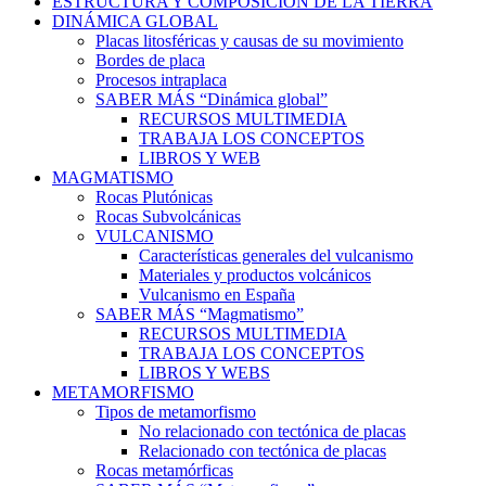
ESTRUCTURA Y COMPOSICIÓN DE LA TIERRA
DINÁMICA GLOBAL
Placas litosféricas y causas de su movimiento
Bordes de placa
Procesos intraplaca
SABER MÁS “Dinámica global”
RECURSOS MULTIMEDIA
TRABAJA LOS CONCEPTOS
LIBROS Y WEB
MAGMATISMO
Rocas Plutónicas
Rocas Subvolcánicas
VULCANISMO
Características generales del vulcanismo
Materiales y productos volcánicos
Vulcanismo en España
SABER MÁS “Magmatismo”
RECURSOS MULTIMEDIA
TRABAJA LOS CONCEPTOS
LIBROS Y WEBS
METAMORFISMO
Tipos de metamorfismo
No relacionado con tectónica de placas
Relacionado con tectónica de placas
Rocas metamórficas