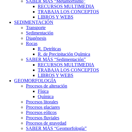
SABER MÁS “Metamorfismo”
RECURSOS MULTIMEDIA
TRABAJA LOS CONCEPTOS
LIBROS Y WEBS
SEDIMENTACIÓN
Transporte
Sedimentación
Diagénesis
Rocas
R. Detríticas
R. de Precipitación Química
SABER MÁS “Sedimentación”
RECURSOS MULTIMEDIA
TRABAJA LOS CONCEPTOS
LIBROS Y WEBS
GEOMORFOLOGÍA
Procesos de alteración
Física
Química
Procesos litorales
Procesos glaciares
Procesos eólicos
Procesos fluviales
Procesos de gravedad
SABER MÁS “Geomorfología”