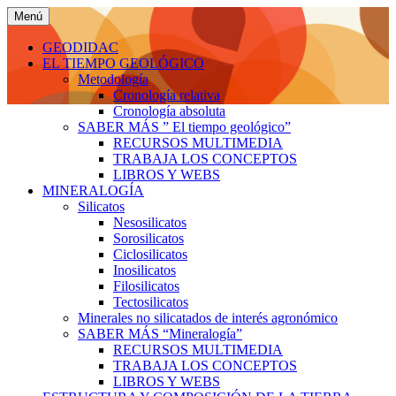
Saltar
Menú
al
Geodidac: Geología en
Geodidac: Geología en
contenido
GEODIDAC
Agrónomos.ESPACIO PARA APRENDER
EL TIEMPO GEOLÓGICO
Agrónomos
Metodología
Cronología relativa
Cronología absoluta
SABER MÁS ” El tiempo geológico”
RECURSOS MULTIMEDIA
TRABAJA LOS CONCEPTOS
LIBROS Y WEBS
MINERALOGÍA
Silicatos
Nesosilicatos
Sorosilicatos
Ciclosilicatos
Inosilicatos
Filosilicatos
Tectosilicatos
Minerales no silicatados de interés agronómico
SABER MÁS “Mineralogía”
RECURSOS MULTIMEDIA
TRABAJA LOS CONCEPTOS
LIBROS Y WEBS