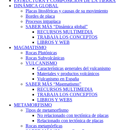
ESTRUCTURA Y COMPOSICIÓN DE LA TIERRA
DINÁMICA GLOBAL
Placas litosféricas y causas de su movimiento
Bordes de placa
Procesos intraplaca
SABER MÁS “Dinámica global”
RECURSOS MULTIMEDIA
TRABAJA LOS CONCEPTOS
LIBROS Y WEB
MAGMATISMO
Rocas Plutónicas
Rocas Subvolcánicas
VULCANISMO
Características generales del vulcanismo
Materiales y productos volcánicos
Vulcanismo en España
SABER MÁS “Magmatismo”
RECURSOS MULTIMEDIA
TRABAJA LOS CONCEPTOS
LIBROS Y WEBS
METAMORFISMO
Tipos de metamorfismo
No relacionado con tectónica de placas
Relacionado con tectónica de placas
Rocas metamórficas