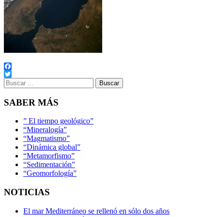
Facebook
Buscar:
Twitter
SABER MÁS
” El tiempo geológico”
“Mineralogía”
“Magmatismo”
“Dinámica global”
“Metamorfismo”
“Sedimentación”
“Geomorfología”
NOTICIAS
El mar Mediterráneo se rellenó en sólo dos años