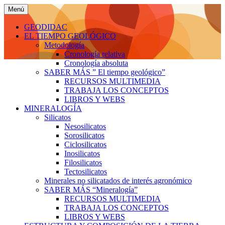
Saltar
Menú
al
Geodidac: Geología en
Geodidac: Geología en
contenido
GEODIDAC
Agrónomos.ESPACIO PARA APRENDER
EL TIEMPO GEOLÓGICO
Agrónomos
Metodología
Cronología relativa
Cronología absoluta
SABER MÁS ” El tiempo geológico”
RECURSOS MULTIMEDIA
TRABAJA LOS CONCEPTOS
LIBROS Y WEBS
MINERALOGÍA
Silicatos
Nesosilicatos
Sorosilicatos
Ciclosilicatos
Inosilicatos
Filosilicatos
Tectosilicatos
Minerales no silicatados de interés agronómico
SABER MÁS “Mineralogía”
RECURSOS MULTIMEDIA
TRABAJA LOS CONCEPTOS
LIBROS Y WEBS