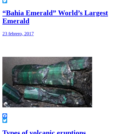
Facebook
Twitter
“Bahia Emerald” World’s Largest
Emerald
23 febrero, 2017
Facebook
Twitter
Types of volcanic eruptions