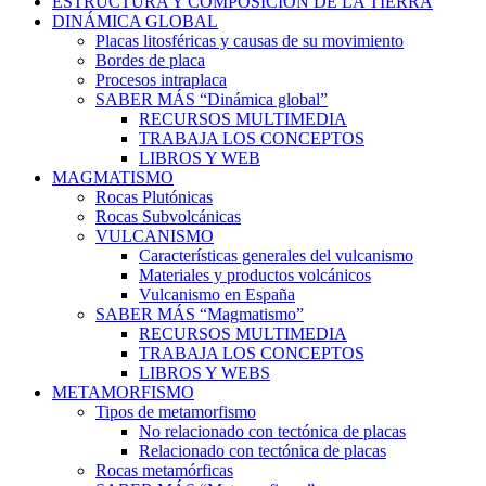
ESTRUCTURA Y COMPOSICIÓN DE LA TIERRA
DINÁMICA GLOBAL
Placas litosféricas y causas de su movimiento
Bordes de placa
Procesos intraplaca
SABER MÁS “Dinámica global”
RECURSOS MULTIMEDIA
TRABAJA LOS CONCEPTOS
LIBROS Y WEB
MAGMATISMO
Rocas Plutónicas
Rocas Subvolcánicas
VULCANISMO
Características generales del vulcanismo
Materiales y productos volcánicos
Vulcanismo en España
SABER MÁS “Magmatismo”
RECURSOS MULTIMEDIA
TRABAJA LOS CONCEPTOS
LIBROS Y WEBS
METAMORFISMO
Tipos de metamorfismo
No relacionado con tectónica de placas
Relacionado con tectónica de placas
Rocas metamórficas