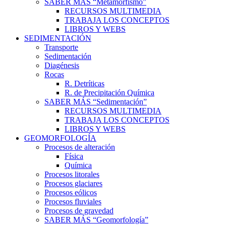
SABER MÁS “Metamorfismo”
RECURSOS MULTIMEDIA
TRABAJA LOS CONCEPTOS
LIBROS Y WEBS
SEDIMENTACIÓN
Transporte
Sedimentación
Diagénesis
Rocas
R. Detríticas
R. de Precipitación Química
SABER MÁS “Sedimentación”
RECURSOS MULTIMEDIA
TRABAJA LOS CONCEPTOS
LIBROS Y WEBS
GEOMORFOLOGÍA
Procesos de alteración
Física
Química
Procesos litorales
Procesos glaciares
Procesos eólicos
Procesos fluviales
Procesos de gravedad
SABER MÁS “Geomorfología”