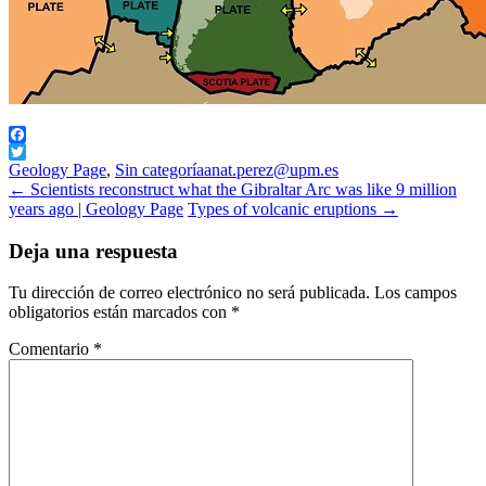
Facebook
Twitter
Geology Page
,
Sin categoría
anat.perez@upm.es
Navegación
←
Scientists reconstruct what the Gibraltar Arc was like 9 million
years ago | Geology Page
Types of volcanic eruptions
→
de
entradas
Deja una respuesta
Tu dirección de correo electrónico no será publicada.
Los campos
obligatorios están marcados con
*
Comentario
*