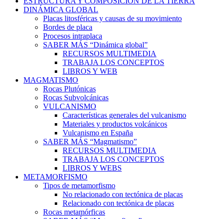
ESTRUCTURA Y COMPOSICIÓN DE LA TIERRA
DINÁMICA GLOBAL
Placas litosféricas y causas de su movimiento
Bordes de placa
Procesos intraplaca
SABER MÁS “Dinámica global”
RECURSOS MULTIMEDIA
TRABAJA LOS CONCEPTOS
LIBROS Y WEB
MAGMATISMO
Rocas Plutónicas
Rocas Subvolcánicas
VULCANISMO
Características generales del vulcanismo
Materiales y productos volcánicos
Vulcanismo en España
SABER MÁS “Magmatismo”
RECURSOS MULTIMEDIA
TRABAJA LOS CONCEPTOS
LIBROS Y WEBS
METAMORFISMO
Tipos de metamorfismo
No relacionado con tectónica de placas
Relacionado con tectónica de placas
Rocas metamórficas