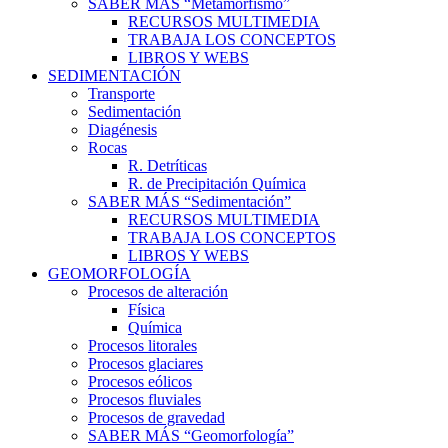
SABER MÁS “Metamorfismo”
RECURSOS MULTIMEDIA
TRABAJA LOS CONCEPTOS
LIBROS Y WEBS
SEDIMENTACIÓN
Transporte
Sedimentación
Diagénesis
Rocas
R. Detríticas
R. de Precipitación Química
SABER MÁS “Sedimentación”
RECURSOS MULTIMEDIA
TRABAJA LOS CONCEPTOS
LIBROS Y WEBS
GEOMORFOLOGÍA
Procesos de alteración
Física
Química
Procesos litorales
Procesos glaciares
Procesos eólicos
Procesos fluviales
Procesos de gravedad
SABER MÁS “Geomorfología”