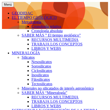
Saltar
Menú
al
Geodidac: Geología en
Geodidac: Geología en
contenido
GEODIDAC
Agrónomos.ESPACIO PARA APRENDER
EL TIEMPO GEOLÓGICO
Agrónomos
Metodología
Cronología relativa
Cronología absoluta
SABER MÁS ” El tiempo geológico”
RECURSOS MULTIMEDIA
TRABAJA LOS CONCEPTOS
LIBROS Y WEBS
MINERALOGÍA
Silicatos
Nesosilicatos
Sorosilicatos
Ciclosilicatos
Inosilicatos
Filosilicatos
Tectosilicatos
Minerales no silicatados de interés agronómico
SABER MÁS “Mineralogía”
RECURSOS MULTIMEDIA
TRABAJA LOS CONCEPTOS
LIBROS Y WEBS