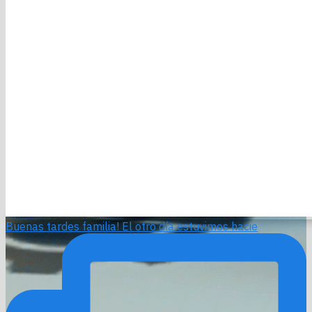
Buenas tardes familia! El otro día estuvimos hacie