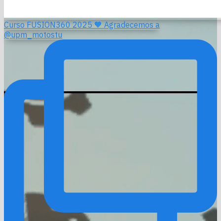
Curso FUSION360 2025 🧡 Agradecemos a
@upm_motostu