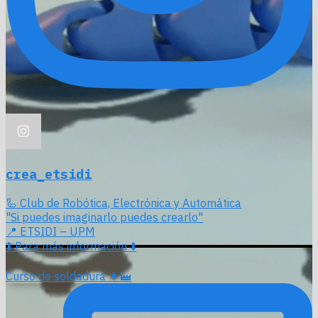
crea_etsidi
🦾 Club de Robótica, Electrónica y Automática
"Si puedes imaginarlo puedes crearlo"
📍 ETSIDI – UPM
⬇️ Para más información ⬇️
Curso de soldadura 👩‍🏭