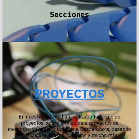
Secciones
PROYECTOS
En nuestra sala se han realizado todo tipo de
proyectos, desde drones para proyectos de
investigación hasta robots para Battlerobots, pasando
por coches, brazos robóticos y mucho más