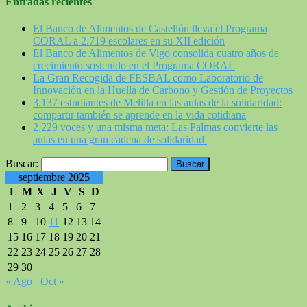
Entradas recientes
El Banco de Alimentos de Castellón lleva el Programa
CORAL a 2.719 escolares en su XII edición
El Banco de Alimentos de Vigo consolida cuatro años de
crecimiento sostenido en el Programa CORAL
La Gran Recogida de FESBAL como Laboratorio de
Innovación en la Huella de Carbono y Gestión de Proyectos
3.137 estudiantes de Melilla en las aulas de la solidaridad:
compartir también se aprende en la vida cotidiana
2.229 voces y una misma meta: Las Palmas convierte las
aulas en una gran cadena de solidaridad
Buscar:
septiembre 2025
L
M
X
J
V
S
D
1
2
3
4
5
6
7
8
9
10
11
12
13
14
15
16
17
18
19
20
21
22
23
24
25
26
27
28
29
30
« Ago
Oct »