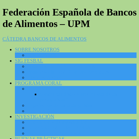
Federación Española de Bancos
de Alimentos – UPM
CÁTEDRA BANCOS DE ALIMENTOS
SOBRE NOSOTROS
Misión / Visión
SIG FESBAL
Impacto social BdA: Beneficiarios
Impacto social BdA: Concurso de dibujos
Efecto en AROPE
PROGRAMA CORAL
Formación y Sensibilización
Sensibilizar desde el arte: “la voz de los
protagonistas”
Experiencias de los protagonistas
Recursos Didácticos
INVESTIGACIÓN
Publicaciones de investigación
Proyectos CBA UPM – FESBAL
Participación en Congresos
BUENAS PRÁCTICAS