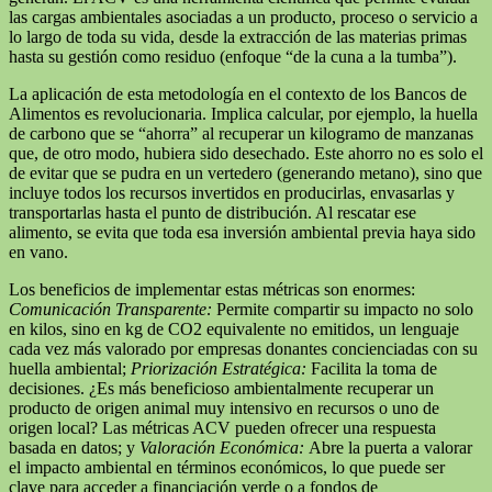
las cargas ambientales asociadas a un producto, proceso o servicio a
lo largo de toda su vida, desde la extracción de las materias primas
hasta su gestión como residuo (enfoque “de la cuna a la tumba”).
La aplicación de esta metodología en el contexto de los Bancos de
Alimentos es revolucionaria. Implica calcular, por ejemplo, la huella
de carbono que se “ahorra” al recuperar un kilogramo de manzanas
que, de otro modo, hubiera sido desechado. Este ahorro no es solo el
de evitar que se pudra en un vertedero (generando metano), sino que
incluye todos los recursos invertidos en producirlas, envasarlas y
transportarlas hasta el punto de distribución. Al rescatar ese
alimento, se evita que toda esa inversión ambiental previa haya sido
en vano.
Los beneficios de implementar estas métricas son enormes:
Comunicación Transparente:
Permite compartir su impacto no solo
en kilos, sino en kg de CO2 equivalente no emitidos, un lenguaje
cada vez más valorado por empresas donantes concienciadas con su
huella ambiental;
Priorización Estratégica:
Facilita la toma de
decisiones. ¿Es más beneficioso ambientalmente recuperar un
producto de origen animal muy intensivo en recursos o uno de
origen local? Las métricas ACV pueden ofrecer una respuesta
basada en datos; y
Valoración Económica:
Abre la puerta a valorar
el impacto ambiental en términos económicos, lo que puede ser
clave para acceder a financiación verde o a fondos de