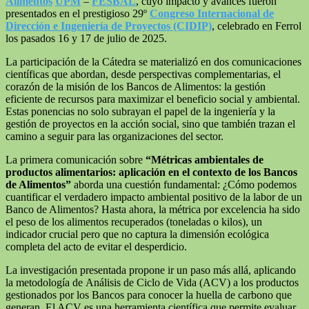
Alimentos
UPM
–
FESBAL
, cuyo impacto y avances fueron
presentados en el prestigioso 29º
Congreso Internacional de
Dirección e Ingeniería de Proyectos (CIDIP)
, celebrado en Ferrol
los pasados 16 y 17 de julio de 2025.
La participación de la Cátedra se materializó en dos comunicaciones
científicas que abordan, desde perspectivas complementarias, el
corazón de la misión de los Bancos de Alimentos: la gestión
eficiente de recursos para maximizar el beneficio social y ambiental.
Estas ponencias no solo subrayan el papel de la ingeniería y la
gestión de proyectos en la acción social, sino que también trazan el
camino a seguir para las organizaciones del sector.
La primera comunicación sobre
“Métricas ambientales de
productos alimentarios: aplicación en el contexto de los Bancos
de Alimentos”
aborda una cuestión fundamental: ¿Cómo podemos
cuantificar el verdadero impacto ambiental positivo de la labor de un
Banco de Alimentos? Hasta ahora, la métrica por excelencia ha sido
el peso de los alimentos recuperados (toneladas o kilos), un
indicador crucial pero que no captura la dimensión ecológica
completa del acto de evitar el desperdicio.
La investigación presentada propone ir un paso más allá, aplicando
la metodología de Análisis de Ciclo de Vida (ACV) a los productos
gestionados por los Bancos para conocer la huella de carbono que
generan. El ACV es una herramienta científica que permite evaluar