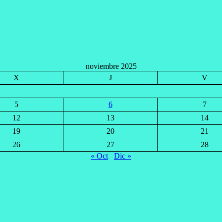
noviembre 2025
X
J
V
5
6
7
12
13
14
19
20
21
26
27
28
« Oct
Dic »