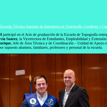
la Escuela Técnica Superior de Ingenieros en Topografía, Geodesia
M
participó en el
Acto de graduación
de la Escuela de Topografía entr
cía Suárez
, la Vicerrectora de Estudiantes, Empleabilidad y Extensión
anrique
, Jefe de Área Técnica y de Coordinación – Unidad de Apoyo en
r supuesto alumnos, familiares, profesores y personal de la escuela.