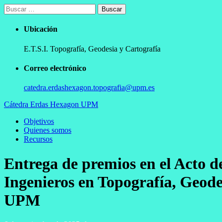
Ir
Buscar:
al
contenido
Ubicación
E.T.S.I. Topografía, Geodesia y Cartografía
Correo electrónico
catedra.erdashexagon.topografia@upm.es
Cátedra Erdas Hexagon UPM
Menú
Objetivos
principal
Quienes somos
Recursos
Entrega de premios en el Acto d
Ingenieros en Topografía, Geo
UPM