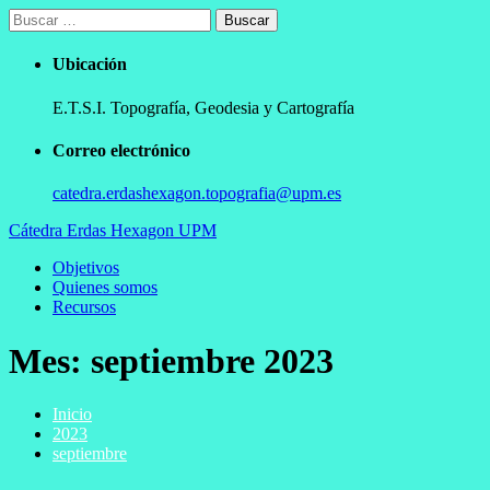
Ir
Buscar:
al
contenido
Ubicación
E.T.S.I. Topografía, Geodesia y Cartografía
Correo electrónico
catedra.erdashexagon.topografia@upm.es
Cátedra Erdas Hexagon UPM
Menú
Objetivos
principal
Quienes somos
Recursos
Mes:
septiembre 2023
Inicio
2023
septiembre