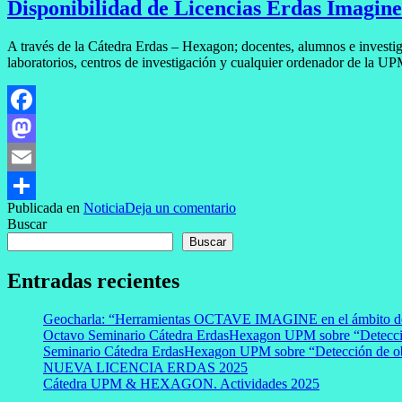
Disponibilidad de Licencias Erdas Imagine
A través de la Cátedra Erdas – Hexagon; docentes, alumnos e investi
laboratorios, centros de investigación y cualquier ordenador de la UP
Facebook
Mastodon
Email
Publicada en
Noticia
Deja un comentario
Compartir
Buscar
Buscar
Entradas recientes
Geocharla: “Herramientas OCTAVE IMAGINE en el ámbito de 
Octavo Seminario Cátedra ErdasHexagon UPM sobre “Detecció
Seminario Cátedra ErdasHexagon UPM sobre “Detección de obj
NUEVA LICENCIA ERDAS 2025
Cátedra UPM & HEXAGON. Actividades 2025