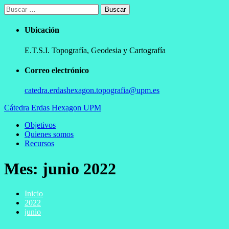
Ir
Buscar:
al
contenido
Ubicación
E.T.S.I. Topografía, Geodesia y Cartografía
Correo electrónico
catedra.erdashexagon.topografia@upm.es
Cátedra Erdas Hexagon UPM
Menú
Objetivos
principal
Quienes somos
Recursos
Mes:
junio 2022
Inicio
2022
junio