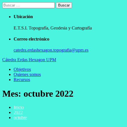
Ir
Buscar:
al
contenido
Ubicación
E.T.S.I. Topografía, Geodesia y Cartografía
Correo electrónico
catedra.erdashexagon.topografia@upm.es
Cátedra Erdas Hexagon UPM
Menú
Objetivos
principal
Quienes somos
Recursos
Mes:
octubre 2022
Inicio
2022
octubre