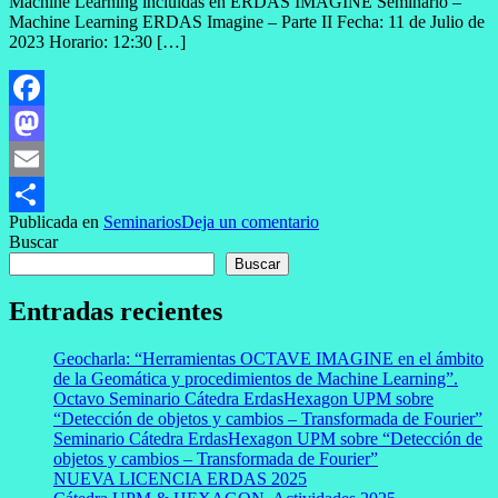
Machine Learning incluidas en ERDAS IMAGINE Seminario –
Machine Learning ERDAS Imagine – Parte II Fecha: 11 de Julio de
2023 Horario: 12:30 […]
Facebook
Mastodon
Email
Publicada en
Seminarios
Deja un comentario
Compartir
Buscar
Buscar
Entradas recientes
Geocharla: “Herramientas OCTAVE IMAGINE en el ámbito
de la Geomática y procedimientos de Machine Learning”.
Octavo Seminario Cátedra ErdasHexagon UPM sobre
“Detección de objetos y cambios – Transformada de Fourier”
Seminario Cátedra ErdasHexagon UPM sobre “Detección de
objetos y cambios – Transformada de Fourier”
NUEVA LICENCIA ERDAS 2025