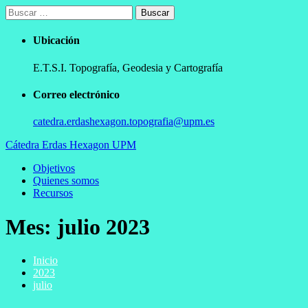
Ir
Buscar:
al
contenido
Ubicación
E.T.S.I. Topografía, Geodesia y Cartografía
Correo electrónico
catedra.erdashexagon.topografia@upm.es
Cátedra Erdas Hexagon UPM
Menú
Objetivos
principal
Quienes somos
Recursos
Mes:
julio 2023
Inicio
2023
julio