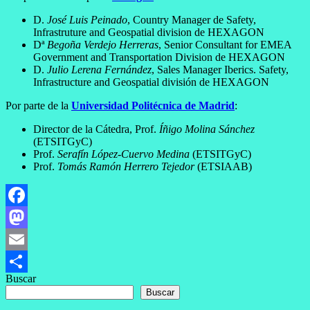
D.
José Luis Peinado
, Country Manager de Safety,
Infrastruture and Geospatial division de HEXAGON
Dª
Begoña Verdejo Herreras
, Senior Consultant for EMEA
Government and Transportation Division de HEXAGON
D.
Julio Lerena Fernández
, Sales Manager Iberics. Safety,
Infrastructure and Geospatial división de HEXAGON
Por parte de la
Universidad Politécnica de Madrid
:
Director de la Cátedra, Prof.
Íñigo Molina Sánchez
(ETSITGyC)
Prof.
Serafín López-Cuervo Medina
(ETSITGyC)
Prof.
Tomás Ramón Herrero Tejedor
(ETSIAAB)
Facebook
Mastodon
Email
Buscar
Compartir
Buscar