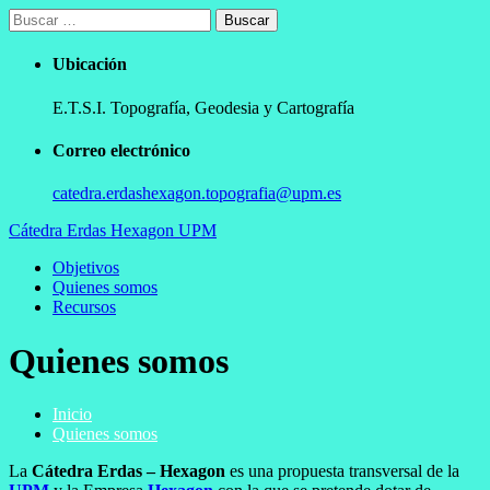
Ir
Buscar:
al
contenido
Ubicación
E.T.S.I. Topografía, Geodesia y Cartografía
Correo electrónico
catedra.erdashexagon.topografia@upm.es
Cátedra Erdas Hexagon UPM
Menú
Objetivos
principal
Quienes somos
Recursos
Quienes somos
Inicio
Quienes somos
La
Cátedra Erdas – Hexagon
es una propuesta transversal de la