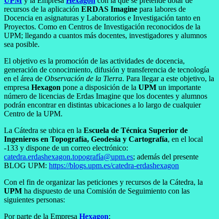
UPM
y la Empresa
Hexagon
con la que se pretende dotar de
recursos de la aplicación
ERDAS Imagine
para labores de
Docencia en asignaturas y Laboratorios e Investigación tanto en
Proyectos. Como en Centros de Investigación reconocidos de la
UPM; llegando a cuantos más docentes, investigadores y alumnos
sea posible.
El objetivo es la promoción de las actividades de docencia,
generación de conocimiento, difusión y transferencia de tecnología
en el área de
Observación de la Tierra
. Para llegar a este objetivo, la
empresa
Hexagon
pone a disposición de la
UPM
un importante
número de licencias de Erdas Imagine que los docentes y alumnos
podrán encontrar en distintas ubicaciones a lo largo de cualquier
Centro de la UPM.
La Cátedra se ubica en la
Escuela de Técnica Superior de
Ingenieros en Topografía, Geodesia y Cartografía
, en el local
-133 y dispone de un correo electrónico:
catedra.erdashexagon.topografía@upm.es
; además del presente
BLOG UPM:
https://blogs.upm.es/catedra-erdashexagon
Con el fin de organizar las peticiones y recursos de la Cátedra, la
UPM
ha dispuesto de una Comisión de Seguimiento con las
siguientes personas:
Por parte de la Empresa
Hexagon
: