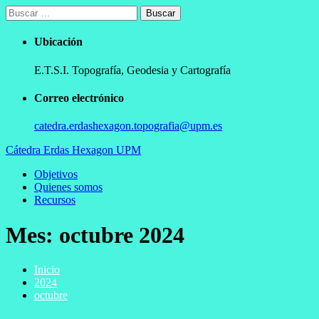
Ir
Buscar:
al
contenido
Ubicación
E.T.S.I. Topografía, Geodesia y Cartografía
Correo electrónico
catedra.erdashexagon.topografia@upm.es
Cátedra Erdas Hexagon UPM
Menú
Objetivos
principal
Quienes somos
Recursos
Mes:
octubre 2024
Inicio
2024
octubre