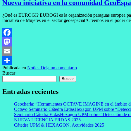
Nueva iniciativa en la comunidad GeoEspa
¿Qué es EUROGI? EUROGI es la organización paraguas europea para la 
iniciativa de Mujeres en el sector geoespacial?Creemos en el poder de
Facebook
Mastodon
Email
Publicada en
Noticia
Deja un comentario
Compartir
Buscar
Buscar
Entradas recientes
Geocharla: “Herramientas OCTAVE IMAGINE en el ámbito de 
Octavo Seminario Cátedra ErdasHexagon UPM sobre “Detecció
Seminario Cátedra ErdasHexagon UPM sobre “Detección de obj
NUEVA LICENCIA ERDAS 2025
Cátedra UPM & HEXAGON. Actividades 2025