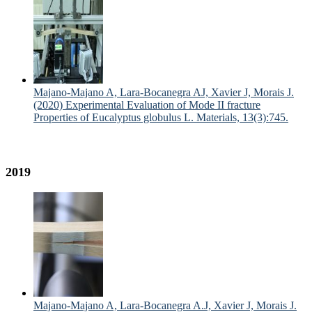
Majano-Majano A, Lara-Bocanegra AJ, Xavier J, Morais J.
(2020) Experimental Evaluation of Mode II fracture
Properties of Eucalyptus globulus L. Materials, 13(3):745.
2019
Majano-Majano A, Lara-Bocanegra A.J, Xavier J, Morais J.