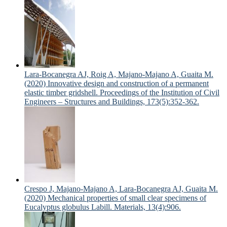
Lara-Bocanegra AJ, Roig A, Majano-Majano A, Guaita M.
(2020) Innovative design and construction of a permanent
elastic timber gridshell. Proceedings of the Institution of Civil
Engineers – Structures and Buildings, 173(5):352-362.
Crespo J, Majano-Majano A, Lara-Bocanegra AJ, Guaita M.
(2020) Mechanical properties of small clear specimens of
Eucalyptus globulus Labill. Materials, 13(4):906.