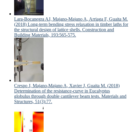
Lara-Bocanegra AJ, Majano-Majano A, Arriaga F, Guaita M.
(2018) Long-term bending stress relaxation in timber laths for
the structural design of lattice shells. Construction and
Building Materials, 193:565-575.
Crespo J, Majano-Majano A, Xavier J, Guaita M. (2018)
Determination of the resistance-curve in Eucalyptus
globulus through double cantilever beam tests. Materials and
Structures, 51(3):77.