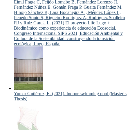
Eimil Fraga C, Feijóo Lomabo B, Fernández Lorenzo JL,
Fernández Núñez E, Gontán Fraga P, Guaita Fernández M,
Hinojo Sánchez B, Lara-Bocanegra AJ, Méndez López L,
Penedo Souto S, Rigueiro Rodríguez A, Rodríguez Soalleiro
RJ y Ruíz García L. (2021) El proyecto Life Lugo +
Biodinámico como experiencia de educación Ecosocial.
Congreso Internacional SIPS 2021, Educación Ambiental y
Cultura de la Sostenibilidad: construyendo la transición
ecológica, Lugo, España.
Yumar Gutiérrez, E. (2021). Indoor swimming pool (Master´s
Thesis)