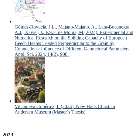
Gómez-Royuela, J.L., Majano-Majano, A., Lara-Bocanegra,
A.J., Xavier, J., F.S.F. de Moura, M (2024). Experimental and
Numerical Research on the Splitting Capacity of European
Beech Beams Loaded Perpendicular to the Grain by
Connections: Influence of Different Geometrical Parameters.
Appl. Sci. 2024, 14(2), 900.
Villanueva Gutiérrez, I. (2024). New Hans Christian
Andersen Museum (Master´s Thesis)
2023