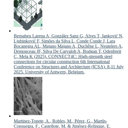
Bernabeu Larena A, González Sanz G, Alves T, Janković N,
Ljubinković F, Simões da Silva L, Conde Conde J, Lara
Bocanegra AL, Majano Majano A, Duchêne L, Neutelers A,
Demonceau JF, Silva De Carvaloh A, Bodgan T, Odenbreit
C, Mela K (2025). CONNECT4C: High-strength steel
connections for circular construction 6th International
Conference on Structures and Architecture (ICSA). 8-11 July
2025. University of Antwerp, Belgium.
Martinez-Topete, A., Robles, M., Pérez, G., Martín-
Consuegra, F., Castellote, M. & Jiménez-Relinque, E.