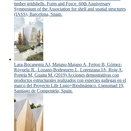
timber gridshells. Form and Force. 60th Anniversary
Symposium of the Association for shell and spatial structures
(IASS), Barcelona, Spain.
Lara-Bocanegra AJ, Majano-Majano A, Feijoo B, Gómez-
Royuela JL, Lozano-Bodeguero L, Lorenzana JA, Roig A,
Portela M, Guaita M. (2019) Acciones demostrativas con
productos estructurales realizados con especies gallegas en el
marco del Proyecto Life Lugo+Biodinámico. Lignomad 19,
Santiago de Compostela, Spain.