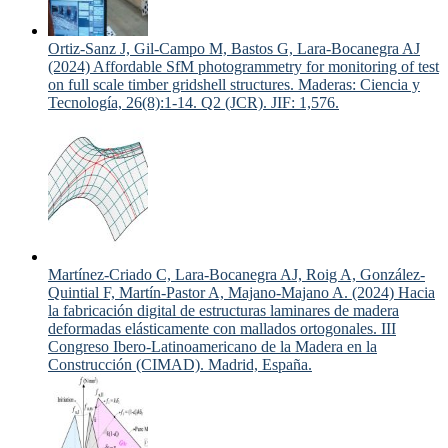
Ortiz-Sanz J, Gil-Campo M, Bastos G, Lara-Bocanegra AJ
(2024) Affordable SfM photogrammetry for monitoring of test
on full scale timber gridshell structures. Maderas: Ciencia y
Tecnología, 26(8):1-14. Q2 (JCR). JIF: 1,576.
Martínez-Criado C, Lara-Bocanegra AJ, Roig A, González-
Quintial F, Martín-Pastor A, Majano-Majano A. (2024) Hacia
la fabricación digital de estructuras laminares de madera
deformadas elásticamente con mallados ortogonales. III
Congreso Ibero-Latinoamericano de la Madera en la
Construcción (CIMAD). Madrid, España.