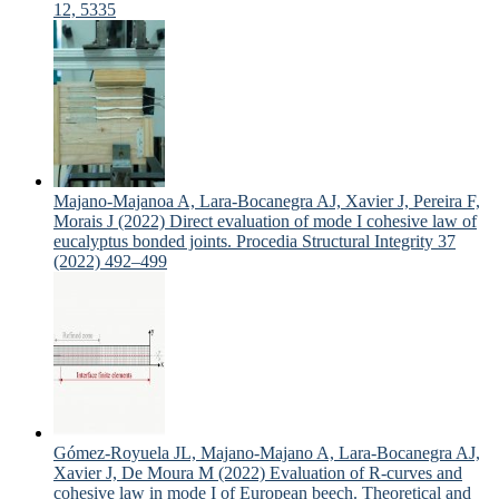
12, 5335
Majano-Majanoa A, Lara-Bocanegra AJ, Xavier J, Pereira F,
Morais J (2022) Direct evaluation of mode I cohesive law of
eucalyptus bonded joints. Procedia Structural Integrity 37
(2022) 492–499
Gómez-Royuela JL, Majano-Majano A, Lara-Bocanegra AJ,
Xavier J, De Moura M (2022) Evaluation of R-curves and
cohesive law in mode I of European beech. Theoretical and