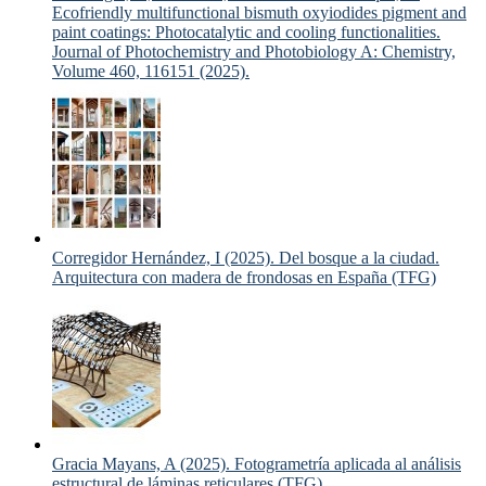
Ecofriendly multifunctional bismuth oxyiodides pigment and
paint coatings: Photocatalytic and cooling functionalities.
Journal of Photochemistry and Photobiology A: Chemistry,
Volume 460, 116151 (2025).
Corregidor Hernández, I (2025). Del bosque a la ciudad.
Arquitectura con madera de frondosas en España (TFG)
Gracia Mayans, A (2025). Fotogrametría aplicada al análisis
estructural de láminas reticulares (TFG)