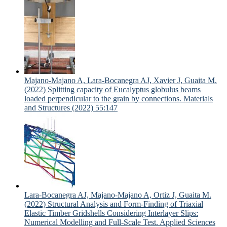
Majano-Majano A, Lara-Bocanegra AJ, Xavier J, Guaita M.
(2022) Splitting capacity of Eucalyptus globulus beams
loaded perpendicular to the grain by connections. Materials
and Structures (2022) 55:147
Lara-Bocanegra AJ, Majano-Majano A, Ortiz J, Guaita M.
(2022) Structural Analysis and Form-Finding of Triaxial
Elastic Timber Gridshells Considering Interlayer Slips:
Numerical Modelling and Full-Scale Test. Applied Sciences