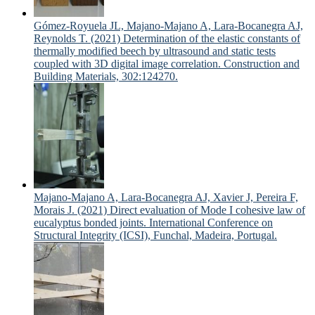
Gómez-Royuela JL, Majano-Majano A, Lara-Bocanegra AJ,
Reynolds T. (2021) Determination of the elastic constants of
thermally modified beech by ultrasound and static tests
coupled with 3D digital image correlation. Construction and
Building Materials, 302:124270.
Majano-Majano A, Lara-Bocanegra AJ, Xavier J, Pereira F,
Morais J. (2021) Direct evaluation of Mode I cohesive law of
eucalyptus bonded joints. International Conference on
Structural Integrity (ICSI), Funchal, Madeira, Portugal.