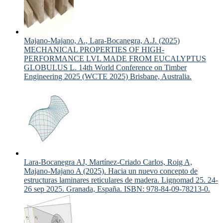
Majano-Majano, A., Lara-Bocanegra, A.J. (2025)
MECHANICAL PROPERTIES OF HIGH-
PERFORMANCE LVL MADE FROM EUCALYPTUS
GLOBULUS L. 14th World Conference on Timber
Engineering 2025 (WCTE 2025) Brisbane, Australia.
Lara-Bocanegra AJ, Martínez-Criado Carlos, Roig A,
Majano-Majano A (2025). Hacia un nuevo concepto de
estructuras laminares reticulares de madera. Lignomad 25. 24-
26 sep 2025. Granada, España. ISBN: 978-84-09-78213-0.