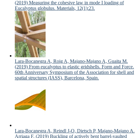
(2019) Measuring the cohesive law in mode I loading of
Eucalyptus globulus. Materials, 12(1):23.
Lara-Bocanegra A, Roig A, Majano-Majano A, Guaita M.
(2019) From eucalyptus to elastic gridshells. Form and Force.
60th Anniversary Symposium of the Association for shell and
spatial structures (IASS), Barcelona, Spain.
Lara-Bocanegra A, Reindl J-O, Dietsch P, Majano-Majano A.
Arriaga F. (2019) Buckling of actively bent barrel-vaulted