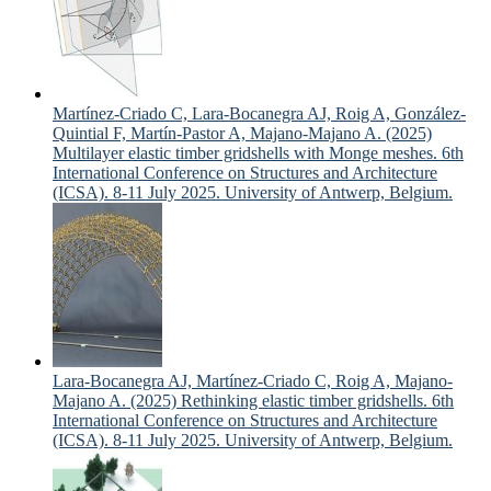
Martínez-Criado C, Lara-Bocanegra AJ, Roig A, González-
Quintial F, Martín-Pastor A, Majano-Majano A. (2025)
Multilayer elastic timber gridshells with Monge meshes. 6th
International Conference on Structures and Architecture
(ICSA). 8-11 July 2025. University of Antwerp, Belgium.
Lara-Bocanegra AJ, Martínez-Criado C, Roig A, Majano-
Majano A. (2025) Rethinking elastic timber gridshells. 6th
International Conference on Structures and Architecture
(ICSA). 8-11 July 2025. University of Antwerp, Belgium.