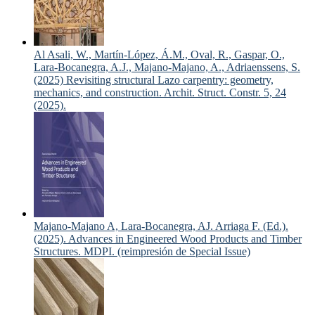
Al Asali, W., Martín-López, Á.M., Oval, R., Gaspar, O.,
Lara-Bocanegra, A.J., Majano-Majano, A., Adriaenssens, S.
(2025) Revisiting structural Lazo carpentry: geometry,
mechanics, and construction. Archit. Struct. Constr. 5, 24
(2025).
Majano-Majano A, Lara-Bocanegra, AJ. Arriaga F. (Ed.).
(2025). Advances in Engineered Wood Products and Timber
Structures. MDPI. (reimpresión de Special Issue)