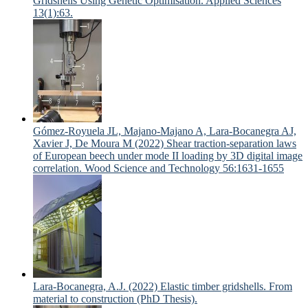
Gridshells Using Genetic Optimisation. Applied Sciences
13(1):63.
Gómez-Royuela JL, Majano-Majano A, Lara-Bocanegra AJ,
Xavier J, De Moura M (2022) Shear traction‐separation laws
of European beech under mode II loading by 3D digital image
correlation. Wood Science and Technology 56:1631-1655
Lara-Bocanegra, A.J. (2022) Elastic timber gridshells. From
material to construction (PhD Thesis).