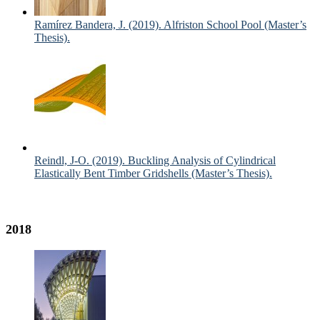
Ramírez Bandera, J. (2019). Alfriston School Pool (Master’s
Thesis).
Reindl, J-O. (2019). Buckling Analysis of Cylindrical
Elastically Bent Timber Gridshells (Master’s Thesis).
2018