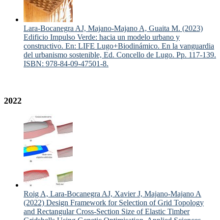
Lara-Bocanegra AJ, Majano-Majano A, Guaita M. (2023)
Edificio Impulso Verde: hacia un modelo urbano y
constructivo. En: LIFE Lugo+Biodinámico. En la vanguardia
del urbanismo sostenible, Ed. Concello de Lugo. Pp. 117-139.
ISBN: 978-84-09-47501-8.
2022
Roig A, Lara-Bocanegra AJ, Xavier J, Majano-Majano A
(2022) Design Framework for Selection of Grid Topology
and Rectangular Cross-Section Size of Elastic Timber