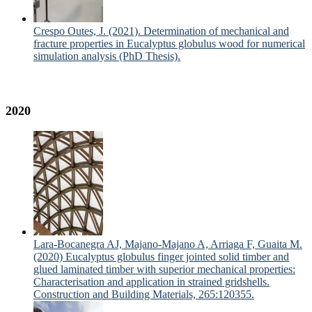
Crespo Outes, J. (2021). Determination of mechanical and
fracture properties in Eucalyptus globulus wood for numerical
simulation analysis (PhD Thesis).
2020
Lara-Bocanegra AJ, Majano-Majano A, Arriaga F, Guaita M.
(2020) Eucalyptus globulus finger jointed solid timber and
glued laminated timber with superior mechanical properties:
Characterisation and application in strained gridshells.
Construction and Building Materials, 265:120355.