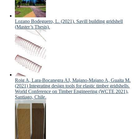
Lozano Bodeguero, L. (2021). Savill building gridshell
(Master’s Thesis).
Roig A, Lara-Bocanegra AJ, Majano-Majano A, Guaita M.
(2021) Integrating design tools for elastic timber gridshells.
World Conference on Timber Engineering (WCTE 2021),
Santiago, Chile.