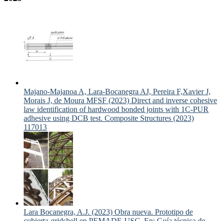
Majano-Majanoa A, Lara-Bocanegra AJ, Pereira F,Xavier J,
Morais J, de Moura MFSF (2023) Direct and inverse cohesive
law identification of hardwood bonded joints with 1C-PUR
adhesive using DCB test. Composite Structures (2023)
117013
Lara Bocanegra, A.J. (2023) Obra nueva. Prototipo de
cubierta-gridshell en PEMADE-USC. En: Guía técnica de