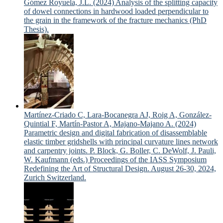
Gómez Royuela, J.L. (2024) Analysis of the splitting capacity
of dowel connections in hardwood loaded perpendicular to
the grain in the framework of the fracture mechanics (PhD
Thesis).
Martínez-Criado C, Lara-Bocanegra AJ, Roig A, González-
Quintial F, Martín-Pastor A, Majano-Majano A. (2024)
Parametric design and digital fabrication of disassemblable
elastic timber gridshells with principal curvature lines network
and carpentry joints. P. Block, G. Boller, C. DeWolf, J. Pauli,
W. Kaufmann (eds.) Proceedings of the IASS Symposium
Redefining the Art of Structural Design. August 26-30, 2024,
Zurich Switzerland.