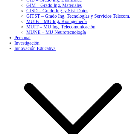
GIM – Grado Ing. Materiales
GISD – Grado Ing. y Sist. Datos
GITST – Grado Ing. Tecnologías y Servicios Telecom.
MUIB – MU Ing. Bioingeniería
MUIT – MU Ing. Telecomunicación
MUNE – MU Neurotecnología
Personal
Investigación
Innovación Educativa