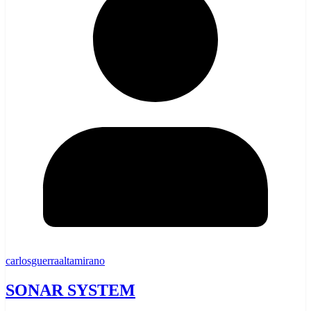
carlosguerraaltamirano
SONAR SYSTEM