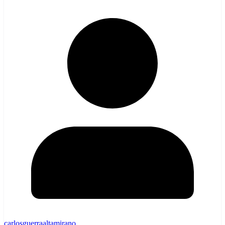
carlosguerraaltamirano