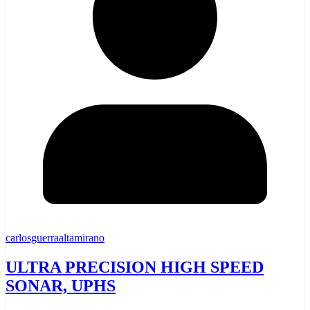
carlosguerraaltamirano
ULTRA PRECISION HIGH SPEED
SONAR, UPHS