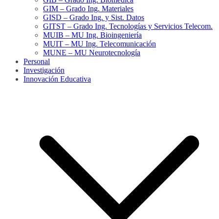
GIM – Grado Ing. Materiales
GISD – Grado Ing. y Sist. Datos
GITST – Grado Ing. Tecnologías y Servicios Telecom.
MUIB – MU Ing. Bioingeniería
MUIT – MU Ing. Telecomunicación
MUNE – MU Neurotecnología
Personal
Investigación
Innovación Educativa