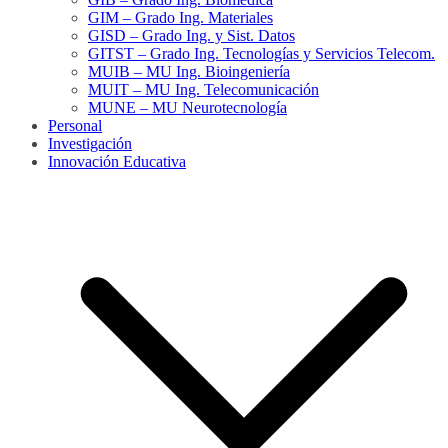
GIM – Grado Ing. Materiales
GISD – Grado Ing. y Sist. Datos
GITST – Grado Ing. Tecnologías y Servicios Telecom.
MUIB – MU Ing. Bioingeniería
MUIT – MU Ing. Telecomunicación
MUNE – MU Neurotecnología
Personal
Investigación
Innovación Educativa