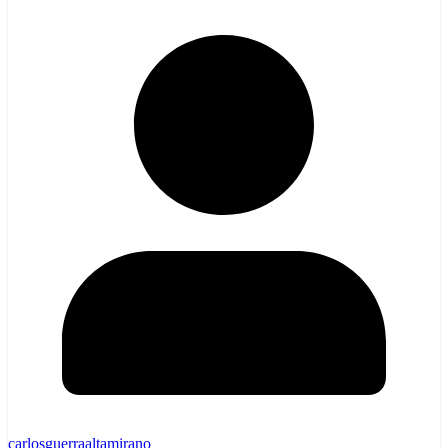
carlosguerraaltamirano