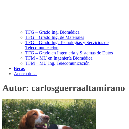
TFG – Grado Ing. Biomédica
TFG – Grado Ing. de Materiales
TFG – Grado Ing. Tecnologías y Servicios de
Telecomunicación
TFG – Grado en Ingeniería y Sistemas de Datos
TFM – MU en Ingeniería Biomédica
TFM – MU Ing. Telecomunicación
Becas
Acerca de…
Autor:
carlosguerraaltamirano