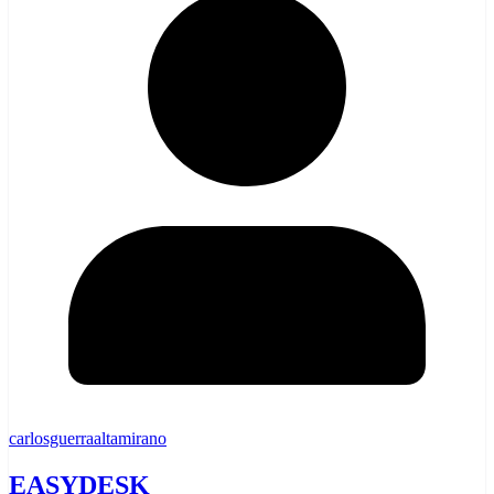
carlosguerraaltamirano
EASYDESK