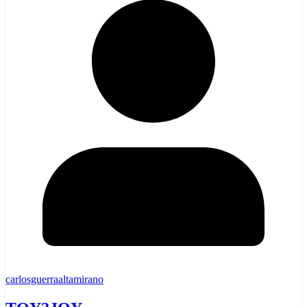
carlosguerraaltamirano