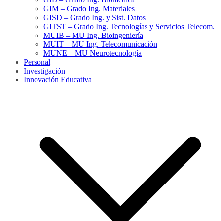
GIM – Grado Ing. Materiales
GISD – Grado Ing. y Sist. Datos
GITST – Grado Ing. Tecnologías y Servicios Telecom.
MUIB – MU Ing. Bioingeniería
MUIT – MU Ing. Telecomunicación
MUNE – MU Neurotecnología
Personal
Investigación
Innovación Educativa