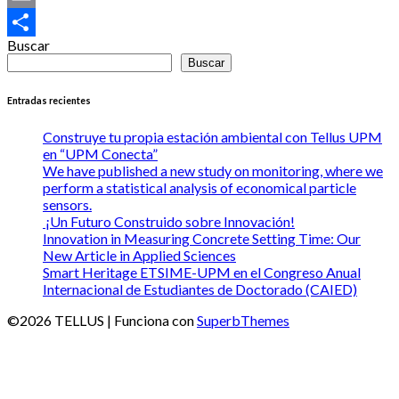
Email
Buscar
Compartir
Buscar
Entradas recientes
Construye tu propia estación ambiental con Tellus UPM
en “UPM Conecta”
We have published a new study on monitoring, where we
perform a statistical analysis of economical particle
sensors.
¡Un Futuro Construido sobre Innovación!
Innovation in Measuring Concrete Setting Time: Our
New Article in Applied Sciences
Smart Heritage ETSIME-UPM en el Congreso Anual
Internacional de Estudiantes de Doctorado (CAIED)
©2026 TELLUS
| Funciona con
SuperbThemes