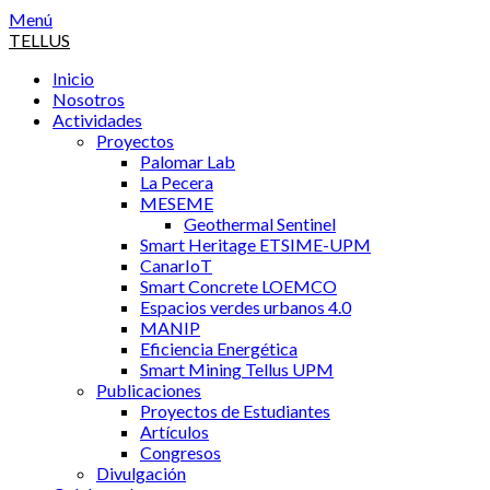
Saltar
Menú
al
TELLUS
contenido
Inicio
Nosotros
Actividades
Proyectos
Palomar Lab
La Pecera
MESEME
Geothermal Sentinel
Smart Heritage ETSIME-UPM
CanarIoT
Smart Concrete LOEMCO
Espacios verdes urbanos 4.0
MANIP
Eficiencia Energética
Smart Mining Tellus UPM
Publicaciones
Proyectos de Estudiantes
Artículos
Congresos
Divulgación