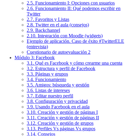
2.5. Funcionamiento I: Opciones con usuarios
2.6. Funcionamiento II: Qué podemos escribir en
Twitter
2.7. Favoritos y Listas
2.8. Twitter en el aula (consejos)
2.9. Backchannel
2.10. Integración con Moodle (widgets)
Ejemplo de aplicación. Caso de éxito #TwitterELE
(entrevista)
Cuestionario de autoevaluación 2
Módulo 3: Facebook
3.1. Qué es Facebook y cómo crearme una cuenta
3.2. Estructura y perfil de Facebook
3.3. Páginas y grupos
3.4. Funcionamiento
3.5. Amigos: búsqueda y gestión
3.6. Listas de intereses
3.7. Editar nuestro perfil
3.8. Configuración y privacidad
3.9. Usando Facebook en el aula
3.10. Creación y gestión de páginas I
3.11. Creación y gestión de páginas II
3.12. Creación y gestión de grupos
3.13. Perfiles Vs páginas Vs grupos
3.14. Consejos