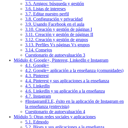
3.5. Amigos: búsqueda y gestión
3.6. Listas de intereses
3.7. Editar nuestro perfil
3.8. Configuración y privacidad
3.9. Usando Facebook en el aula
3.10. Creación y gestión de páginas I
3.11. Creación y gestión de páginas II
3.12. Creación y gestión de grupos
3.13. Perfiles Vs páginas Vs grupos
3.14. Consejos
Cuestionario de autoevaluación 3
Módulo 4: Google+, Pinterest, LinkedIn e Instagram
4.1. Google+
4.2. Google+ aplicación a la enseñanza (comunidades)
4.3. Pinterest
4.4. Pinterest y sus aplicaciones a la enseñanza
4.5. LinkedIn
4.6. LinkedIn y su aplicación a la enseñanza
4.7. Instagram
#InstagramELE, éxito en la aplicación de Instagram en
la enseñanza (entrevista)
Cuestionario de autoevaluación 4
Módulo 5: Otras redes sociales y aplicaciones
5.1. Edmodo
5.2. Blogs y sus aplicaciones a la enseñanza