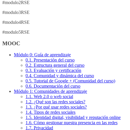
#modulo2RSE
#modulo3RSE
#modulo4RSE
#modulo5RSE
MOOC
Módulo 0: Guía de aprendizaje
0.1. Presentación del curso
0.2. Estructura general del curso
0.3. Evaluación y certificación
0.4. Comunidad y dinámica del curso
0.5. Tutorial de Google + (Comunidad del curso)
0.6. Documentación del curso
Módulo 1: Comunidades de aprendizaje
1.1. Web 2.0 o web social
1.2. ¿Qué son las redes sociales?
1.3. ¿Por qué usar redes sociales?
1.4. Tipos de redes sociales
1.5. Identidad digital, visibilidad y reputación online
1.6. Cómo gestionar nuestra presencia en las redes
1.7. Privacidad