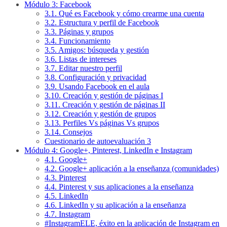
Módulo 3: Facebook
3.1. Qué es Facebook y cómo crearme una cuenta
3.2. Estructura y perfil de Facebook
3.3. Páginas y grupos
3.4. Funcionamiento
3.5. Amigos: búsqueda y gestión
3.6. Listas de intereses
3.7. Editar nuestro perfil
3.8. Configuración y privacidad
3.9. Usando Facebook en el aula
3.10. Creación y gestión de páginas I
3.11. Creación y gestión de páginas II
3.12. Creación y gestión de grupos
3.13. Perfiles Vs páginas Vs grupos
3.14. Consejos
Cuestionario de autoevaluación 3
Módulo 4: Google+, Pinterest, LinkedIn e Instagram
4.1. Google+
4.2. Google+ aplicación a la enseñanza (comunidades)
4.3. Pinterest
4.4. Pinterest y sus aplicaciones a la enseñanza
4.5. LinkedIn
4.6. LinkedIn y su aplicación a la enseñanza
4.7. Instagram
#InstagramELE, éxito en la aplicación de Instagram en