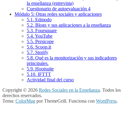
la enseñanza (entrevista)
Cuestionario de autoevaluación 4
Módulo 5: Otras redes sociales y aplicaciones
5.1. Edmodo
5.2. Blogs y sus aplicaciones a la enseñanza
5.3. Foursquare
5.4. YouTube
5.5. Persicope
5.6. Scoop.it
5.7. Storify
5.8. Qué es la monitorización y sus indicadores
principales.
5.9. Hootsuite
5.10. IFTTT
Actividad final del curso
Copyright © 2026
Redes Sociales en la Enseñanza
. Todos los
derechos reservados.
Tema:
ColorMag
por ThemeGrill. Funciona con
WordPress
.