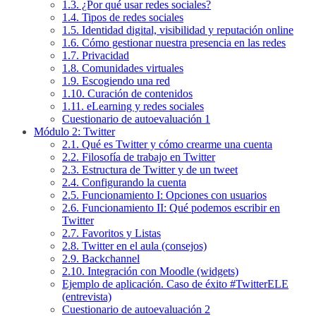
1.3. ¿Por qué usar redes sociales?
1.4. Tipos de redes sociales
1.5. Identidad digital, visibilidad y reputación online
1.6. Cómo gestionar nuestra presencia en las redes
1.7. Privacidad
1.8. Comunidades virtuales
1.9. Escogiendo una red
1.10. Curación de contenidos
1.11. eLearning y redes sociales
Cuestionario de autoevaluación 1
Módulo 2: Twitter
2.1. Qué es Twitter y cómo crearme una cuenta
2.2. Filosofía de trabajo en Twitter
2.3. Estructura de Twitter y de un tweet
2.4. Configurando la cuenta
2.5. Funcionamiento I: Opciones con usuarios
2.6. Funcionamiento II: Qué podemos escribir en
Twitter
2.7. Favoritos y Listas
2.8. Twitter en el aula (consejos)
2.9. Backchannel
2.10. Integración con Moodle (widgets)
Ejemplo de aplicación. Caso de éxito #TwitterELE
(entrevista)
Cuestionario de autoevaluación 2