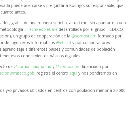
resada puede acercarse y preguntar a Rodrigo, su responsable, que
 cuanto antes.
, gratis, de una manera sencilla, a tu ritmo, sin apuntarte a una
a metodología
#TechPeopleCare
desarrollada por el grupo TEDECO
ración), un grupo de cooperación de la
@somosupm
formado por
or de Ingenieros Informáticos
@etsiinf
y por colaboradores
e aprendizaje a diferentes países y comunidades de población
 tener esos conocimientos básicos digitales.
yecto de
@comunidadmadrid
y
@somosupm
financiado por
acion
@miteco.gob
registra el centro
aquí
y nos pondremos en
icos y/o privados ubicados en centros con población menor a 20.000