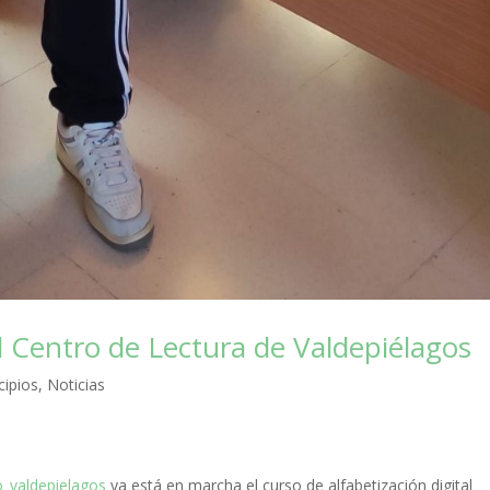
l Centro de Lectura de Valdepiélagos
cipios
,
Noticias
_valdepielagos
ya está en marcha el curso de alfabetización digital