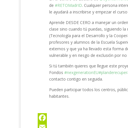
de
#RETOMadrID
. Cualquier persona inte
le ayudará a inscribirse y empezar el curso
Aprende DESDE CERO a manejar un ordenador
clase sino cuando tú puedas, siguiendo l
(Tecnología para el Desarrollo y la Coope
profesores y alumnos de la Escuela Superi
externos y que ya ha llevado esta forma d
vulnerable y en riesgo de exclusión por no
Si tú también quieres que llegue este pro
Fondos
#nexgenerationEU
#planderecuper
contacto contigo en seguida.
Pueden participar todos los centros, públ
habitantes.
F