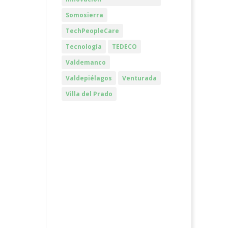
Somosierra
TechPeopleCare
Tecnología
TEDECO
Valdemanco
Valdepiélagos
Venturada
Villa del Prado