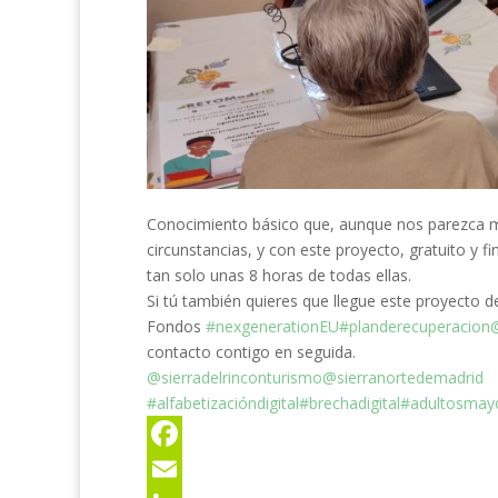
Conocimiento básico que, aunque nos parezca mu
circunstancias, y con este proyecto, gratuito y 
tan solo unas 8 horas de todas ellas.
Si tú también quieres que llegue este proyecto 
Fondos
#nexgenerationEU
#planderecuperacion
contacto contigo en seguida.
@sierradelrinconturismo
@sierranortedemadrid
#alfabetizacióndigital
#brechadigital
#adultosmay
F