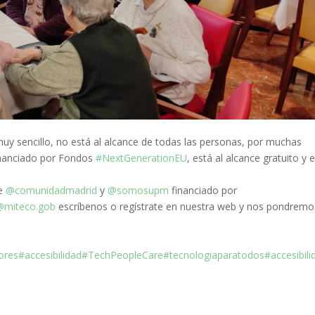
y sencillo, no está al alcance de todas las personas, por muchas
financiado por Fondos
#NextGenerationEU
, está al alcance gratuito y 
de
@comunidadmadrid
y
@somosupm
financiado por
@miteco.gob
escríbenos o regístrate en nuestra web y nos pondremo
ores
#accesibilidad
#TechPeopleCare
#tecnologiaparatodos
#accesibili