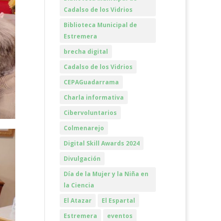
Cadalso de los Vidrios
Biblioteca Municipal de
Estremera
brecha digital
Cadalso de los Vidrios
CEPAGuadarrama
Charla informativa
Cibervoluntarios
Colmenarejo
Digital Skill Awards 2024
Divulgación
Día de la Mujer y la Niña en
la Ciencia
El Atazar
El Espartal
Estremera
eventos