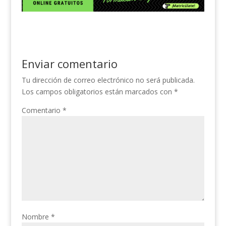
I
s
e
r
o
n
A
g
e
m
p
r
a
p
p
a
d
a
Enviar comentario
m
s
r
Tu dirección de correo electrónico no será publicada.
Los campos obligatorios están marcados con
*
t
i
Comentario
*
r
Nombre
*