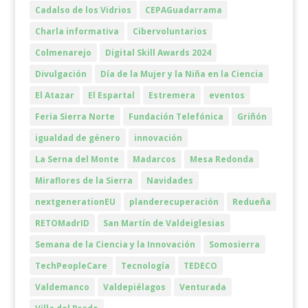
Cadalso de los Vidrios
CEPAGuadarrama
Charla informativa
Cibervoluntarios
Colmenarejo
Digital Skill Awards 2024
Divulgación
Día de la Mujer y la Niña en la Ciencia
El Atazar
El Espartal
Estremera
eventos
Feria Sierra Norte
Fundación Telefónica
Griñón
igualdad de género
innovación
La Serna del Monte
Madarcos
Mesa Redonda
Miraflores de la Sierra
Navidades
nextgenerationEU
planderecuperación
Redueña
RETOMadrID
San Martín de Valdeiglesias
Semana de la Ciencia y la Innovación
Somosierra
TechPeopleCare
Tecnología
TEDECO
Valdemanco
Valdepiélagos
Venturada