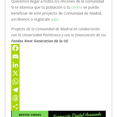
Queremos llegar a todos los rincones de la comunidad.
Si te interesa que tu población o tu
centro
se pueda
beneficiar de este proyecto de Comunidad de Madrid,
escríbenos o regístrate
aquí
.
Proyecto de la Comunidad de Madrid en colaboración
con la Universidad Politécnica y con la financiación de los
Fondos Next Generation de la UE
.
F
a
E
c
m
L
e
a
i
X
b
i
n
W
o
l
k
h
T
o
e
a
e
T
k
d
t
l
h
C