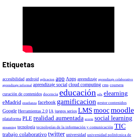
Etiquetas
app
Apps
accesibilidad
android
aprendizaje
aplicacion
aprendizaje colaborativo
aprendizaje social
cloud computing
cms
coursera
aprendizaje informal
educación
elearning
curación de contenidos
docencia
edx
gamificacion
eMadrid
facebook
gestor contenidos
enseñanza
moodle
LMS
mooc
Google
Herramientas 2.0
IA
juegos serios
realidad aumentada
social learning
PLE
plataforma
scorm
TIC
tecnología
tecnologías de la información y comunicación
streaming
twitter
trabajo colaborativo
universidad
universidad politécnica de