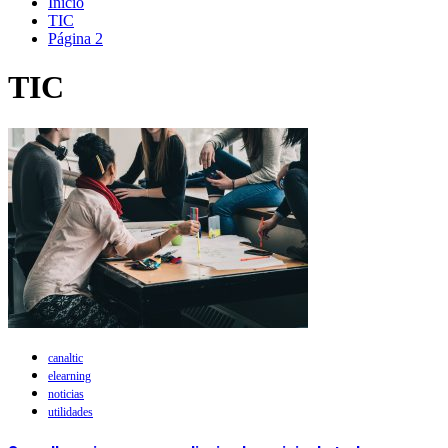
Inicio
TIC
Página 2
TIC
canaltic
elearning
noticias
utilidades