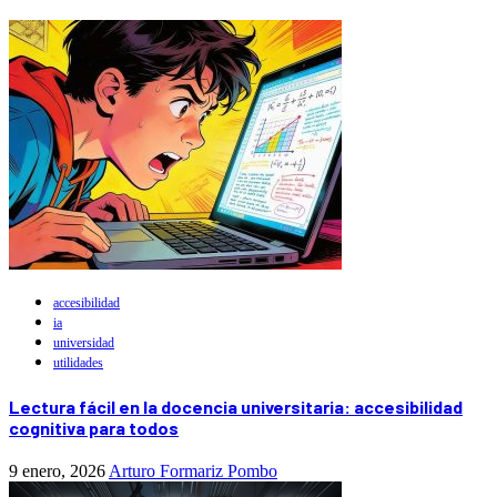
accesibilidad
ia
universidad
utilidades
Lectura fácil en la docencia universitaria: accesibilidad
cognitiva para todos
9 enero, 2026
Arturo Formariz Pombo