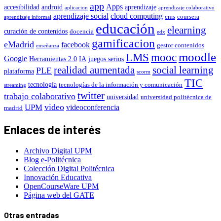
app
Apps
accesibilidad
android
aprendizaje
aplicacion
aprendizaje colaborativo
aprendizaje social
cloud computing
cms
coursera
aprendizaje informal
educación
elearning
curación de contenidos
docencia
edx
gamificacion
eMadrid
facebook
gestor contenidos
enseñanza
moodle
LMS
mooc
Google
Herramientas 2.0
IA
juegos serios
realidad aumentada
social learning
PLE
plataforma
scorm
TIC
tecnología
tecnologías de la información y comunicación
streaming
twitter
trabajo colaborativo
universidad
universidad politécnica de
video
UPM
videoconferencia
madrid
Enlaces de interés
Archivo Digital UPM
Blog e-Politécnica
Colección Digital Politécnica
Innovación Educativa
OpenCourseWare UPM
Página web del GATE
Otras entradas