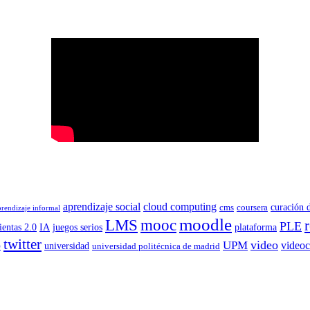
aprendizaje social
cloud computing
curación 
cms
coursera
prendizaje informal
moodle
LMS
mooc
PLE
entas 2.0
IA
juegos serios
plataforma
twitter
o
video
UPM
videoc
universidad
universidad politécnica de madrid