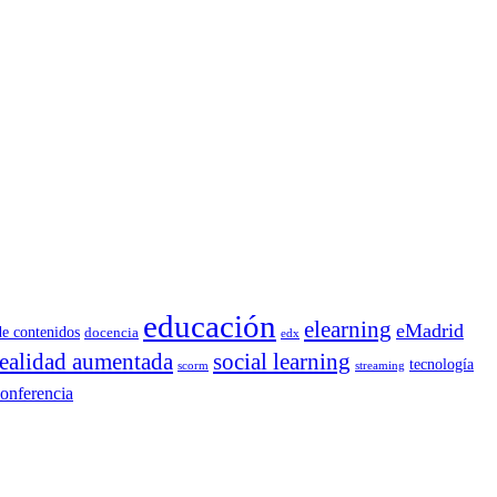
educación
elearning
eMadrid
de contenidos
docencia
edx
realidad aumentada
social learning
tecnología
scorm
streaming
onferencia