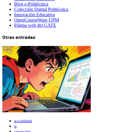
Blog e-Politécnica
Colección Digital Politécnica
Innovación Educativa
OpenCourseWare UPM
Página web del GATE
Otras entradas
accesibilidad
ia
universidad