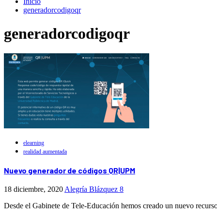
Inicio
generadorcodigoqr
generadorcodigoqr
elearning
realidad aumentada
Nuevo generador de códigos QR|UPM
18 diciembre, 2020
Alegría Blázquez
8
Desde el Gabinete de Tele-Educación hemos creado un nuevo recur