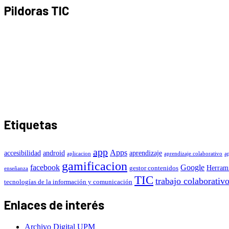
Pildoras TIC
Etiquetas
app
Apps
accesibilidad
android
aprendizaje
aplicacion
aprendizaje colaborativo
a
gamificacion
facebook
Google
Herrami
gestor contenidos
enseñanza
TIC
trabajo colaborativ
tecnologías de la información y comunicación
Enlaces de interés
Archivo Digital UPM