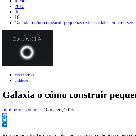
Inicio
2016
th
18
Galaxia o cómo construir pequeñas redes sociales en poco seg
redes sociales
utilidades
Galaxia o cómo construir pequeñ
oriol.borras@upm.es
18 marzo, 2016
Facebook
Twitter
Hoy vamos a hablar de una aplicación especialmente nueva, que como