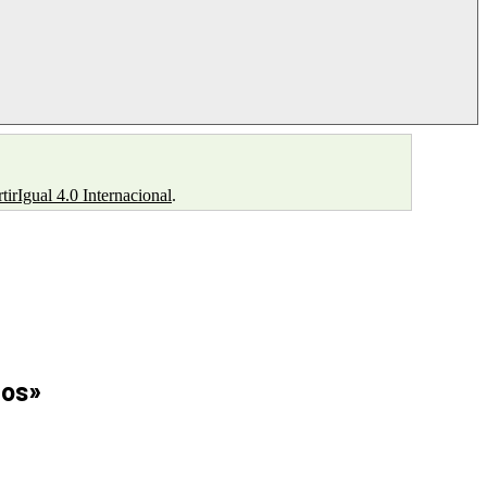
rIgual 4.0 Internacional
.
dos
»