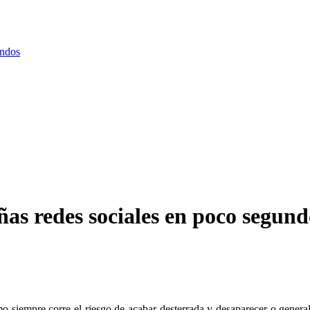
undos
as redes sociales en poco segund
 siempre corre el riesgo de acabar desterrada y desaparecer o genera