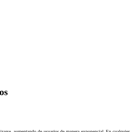
os
lizarse, aumentando de usuarios de manera exponencial. En cualquier