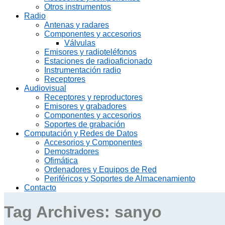
Otros instrumentos
Radio
Antenas y radares
Componentes y accesorios
Válvulas
Emisores y radioteléfonos
Estaciones de radioaficionado
Instrumentación radio
Receptores
Audiovisual
Receptores y reproductores
Emisores y grabadores
Componentes y accesorios
Soportes de grabación
Computación y Redes de Datos
Accesorios y Componentes
Demostradores
Ofimática
Ordenadores y Equipos de Red
Periféricos y Soportes de Almacenamiento
Contacto
Tag Archives:
sanyo