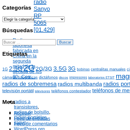
radio
r
c
Categorías
Sanyo
h
RP
i
C
5065
v
a
o
[01.429]
t
Búsquedas
s
e
g
Radio
B
o
japonesa
u
r
fabricada en
s
Etiquetas
í
China en la
c
a
segunda
a
2G
s
mitad de la
2.5G
3.5G
r
3G
2G/3G
1G
centralitas manuales
c
bobinas
década de los
:
mag
80. Con…
dictáfonos
cámaras fotográficas
impresores
discos
laboratorios ETSIT
radios de sobremesa
radios port
radios multibanda
teléfonos de me
televisión portátil
teléfonos contestador
televisores
Meta
radios a
transistores
,
radios de bolsillo
,
Acceder
radios portátiles
,
Feed de entradas
sanyo
Feed de comentarios
WordPress.org