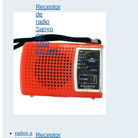
Receptor
de
radio
Sanyo
RP
1250
[01.427]
Pequeña
radio portátil
de 6
transistores,
con altavoz
dinámico de
imán
permanente
de 6 cm de…
radios a
Receptor