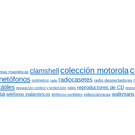
c
colección motorola
clamshell
intas magnéticas
netófonos
radiocasetes
radio despertadores
polímetros
radio
átiles
reproductores de CD
relés
regulación control y protección
repro
sa
walkmans
teléfonos inalámbricos
videocámaras
teléfonos portátiles