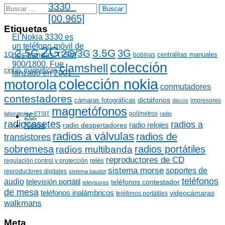
g
3330
B
o
u
[00.965]
r
s
Etiquetas
í
c
El Nokia 3330 es
a
a
un teléfono móvil de
2G
s
2.5G
3.5G
3G
2G/3G
r
1G
centralitas manuales
dos bandas: GSM
bobinas
:
900/1800. Fue
colección
clamshell
cintas magnéticas
lanzado en 2001…
colección nokia
motorola
conmutadores
contestadores
dictáfonos
cámaras fotográficas
impresores
discos
magnetófonos
polímetros
laboratorios ETSIT
radio
2G
,
radiocasetes
radios a
radio relojes
Nokia
radio despertadores
radios a válvulas
radios de
transistores
sobremesa
radios portátiles
radios multibanda
reproductores de CD
relés
regulación control y protección
sistema morse
soportes de
reproductores digitales
sistema baudot
teléfonos
audio
televisión portátil
teléfonos contestador
televisores
de mesa
teléfonos inalámbricos
videocámaras
teléfonos portátiles
walkmans
Meta