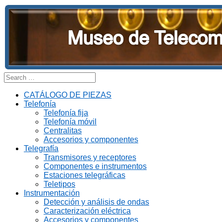
S
e
a
CATÁLOGO DE PIEZAS
r
Telefonía
c
Telefonía fija
h
Telefonía móvil
f
Centralitas
o
Accesorios y componentes
r
Telegrafía
:
Transmisores y receptores
Componentes e instrumentos
Estaciones telegráficas
Teletipos
Instrumentación
Detección y análisis de ondas
Caracterización eléctrica
Accesorios y componentes