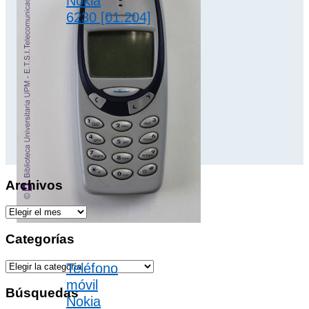
Nokia
6230 [01.204]
El Nokia 6230 es
un teléfono cumbre
de la tecnología 2G
ampliada (2.5G)
con excelentes
prestaciones,…
2.5G
,
Nokia
Archivos
A
r
c
Categorías
h
i
C
Teléfono
v
a
móvil
o
t
Búsquedas
s
Nokia
e