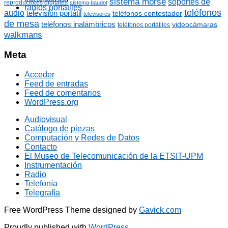
sistema morse
soportes de
reproductores digitales
sistema baudot
radios portátiles
teléfonos
audio
televisión portátil
teléfonos contestador
televisores
de mesa
teléfonos inalámbricos
videocámaras
teléfonos portátiles
walkmans
Meta
Acceder
Feed de entradas
Feed de comentarios
WordPress.org
Audiovisual
Catálogo de piezas
Computación y Redes de Datos
Contacto
El Museo de Telecomunicación de la ETSIT-UPM
Instrumentación
Radio
Telefonía
Telegrafía
Free WordPress Theme designed by
Gavick.com
Proudly published with
WordPress